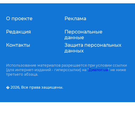
О проекте
Реклама
Редакция
Персональные
данные
Контакты
Защита персональных
данных
Использование материалов разрешается при условии ссылки
(для интернет-изданий - гиперссылки) на "
Диалог.ua
" не ниже
третьего абзаца.
� 2026,
Все права защищены.