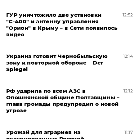
ГУР уничтожило две установки
12:52
"С‑400" и антенну управления
"Орион" в Крыму – в Сети появилось
видео
Украина готовит Чернобыльскую
12:14
зону к повторной обороне – Der
Spiegel
РФ ударила по всем АЗС в
12:12
Опошнянской общине Полтавщины –
глава громады предупредил о новой
угрозе
Урожай для аграриев на
11:17
оккупированных Россией