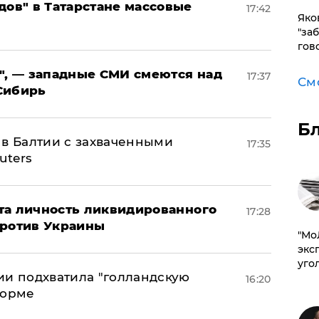
дов" в Татарстане массовые
17:42
Яко
"за
гов
", — западные СМИ смеются над
17:37
См
Сибирь
Б
 в Балтии с захваченными
17:35
uters
рыта личность ликвидированного
17:28
против Украины
​"М
эксп
уго
ии подхватила "голландскую
16:20
форме