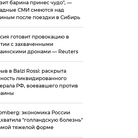
зит барина принес чудо", —
адные СМИ смеются над
иным после поездки в Сибирь
ссия готовит провокацию в
тии с захваченными
аинскими дронами — Reuters
рыв в Balzi Rossi: раскрыта
ность ликвидированного
ерала РФ, воевавшего против
раины
omberg: экономика России
хватила "голландскую болезнь"
амой тяжелой форме