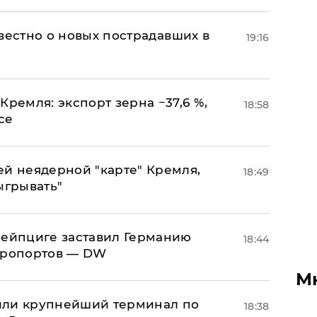
известно о новых пострадавших в
19:16
Кремля: экспорт зерна −37,6 %,
18:58
се
ей неядерной "карте" Кремля,
18:49
ыгрывать"
 Лейпциге заставил Германию
18:44
эропортов — DW
М
или крупнейший терминал по
18:38