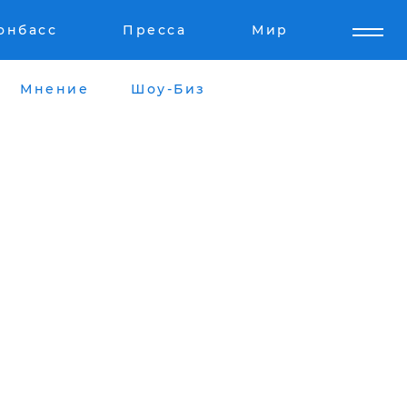
онбасс
Пресса
Мир
Мнение
Шоу-Биз