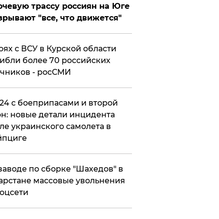
чевую трассу россиян на Юге
зрывают "все, что движется"
оях с ВСУ в Курской области
ибли более 70 российских
чников - росСМИ
24 с боеприпасами и второй
н: новые детали инцидента
ле украинского самолета в
йпциге
заводе по сборке "Шахедов" в
арстане массовые увольнения
оцсети