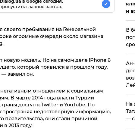
Dialog.ua в Google сегодня,
клю
✓
пропустить главное завтра.
и в
мя своего пребывания на Генеральной
В б
орке огромные очереди около магазина
пог
g.
сро
т новую модель. Но на самом деле iPhone 6
Ан-
ущего, который появился в прошлом году.
дро
 — заявил он.
воз
Ле
м негативным отношением к социальным
м. В марте 2014 года власти Турции
На 
раны доступ к Twitter и YouTube. По
Тат
аспространяя недостоверную информацию,
— с
о правительства, они стали причиной
в 2013 году.