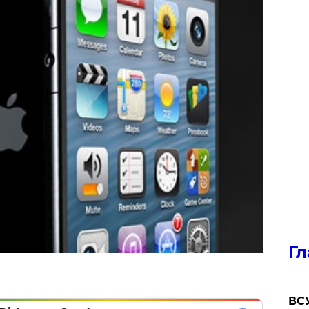
Гл
ВСУ