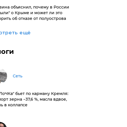
вина объяснил, почему в России
были" о Крыме и может ли это
орить об отказе от полуострова
отреть ещё
логи
Сеть
оЛоЧКа" бьет по карману Кремля:
орт зерна −37,6 %, масла вдвое,
ль в коллапсе