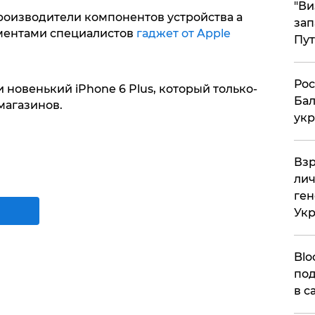
"Ви
производители компонентов устройства а
зап
ументами специалистов
гаджет от Apple
Пут
​Ро
и новенький iPhone 6 Plus, который только-
Бал
магазинов.
укр
​Вз
лич
ген
Ук
Blo
под
в с