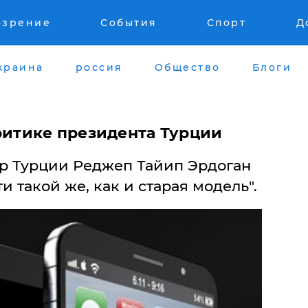
озрение
События
Спорт
Д
краина
россия
Общество
Блоги
ритике президента Турции
р Турции Реджеп Тайип Эрдоган
и такой же, как и старая модель".