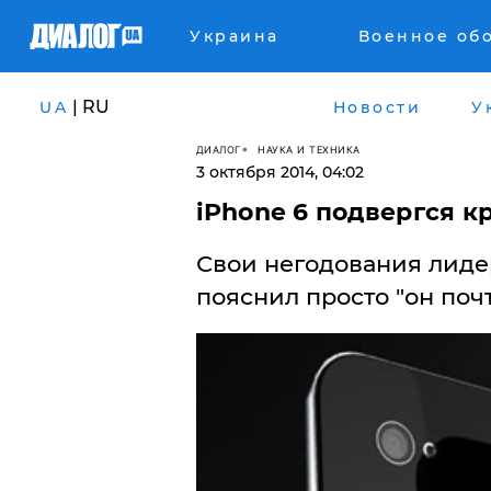
Украина
Военное об
| RU
UA
Новости
У
ДИАЛОГ
НАУКА И ТЕХНИКА
3 октября 2014, 04:02
iPhone 6 подвергся к
Свои негодования лиде
пояснил просто "он почт