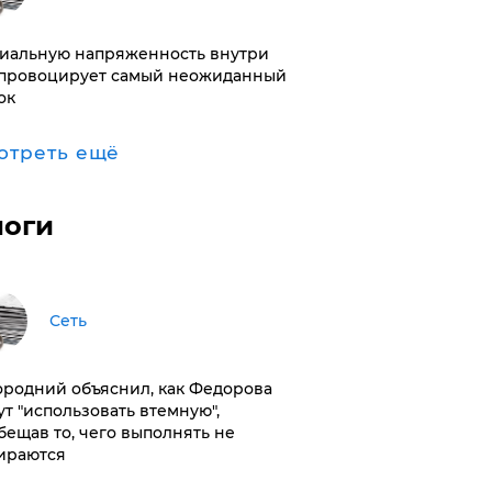
иальную напряженность внутри
провоцирует самый неожиданный
ок
отреть ещё
логи
Сеть
ородний объяснил, как Федорова
ут "использовать втемную",
бещав то, чего выполнять не
ираются