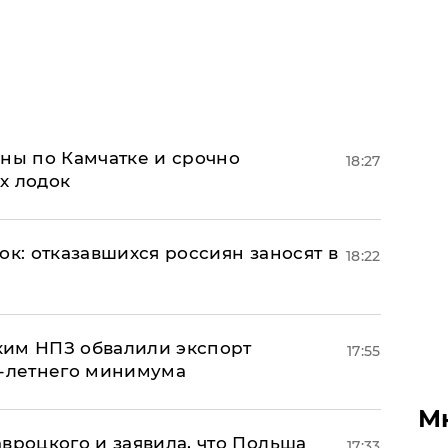
ины по Камчатке и срочно
18:27
х лодок
ок: отказавшихся россиян заносят в
18:22
ким НПЗ обвалили экспорт
17:55
0-летнего минимума
М
авроцкого и заявила, что Польша
17:33