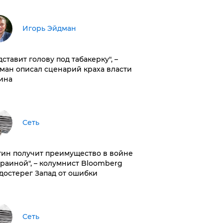
Игорь Эйдман
дставит голову под табакерку", –
ман описал сценарий краха власти
ина
Сеть
тин получит преимущество в войне
краиной", – колумнист Bloomberg
достерег Запад от ошибки
Сеть