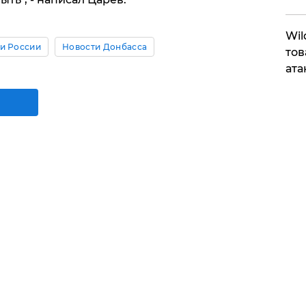
​Wi
и России
Новости Донбасса
тов
ата