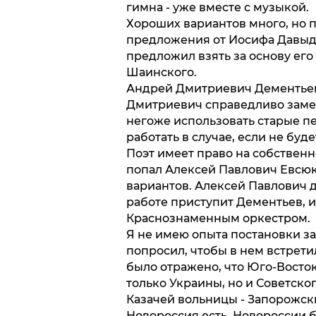
гимна - уже вместе с музыкой.
Хороших вариантов много, но п
предложения от Иосифа Давыд
предложил взять за основу его
Шаинского.
Андрей Дмитриевич Дементьев
Дмитриевич справедливо замети
негоже использовать старые пес
работать в случае, если не буд
Поэт имеет право на собственн
попал Алексей Павлович Евсюк
вариантов. Алексей Павлович д
работе приступит Дементьев, и
Краснознаменным оркестром.
Я не имею опыта постановки за
попросил, чтобы в нем встрети
было отражено, что Юго-Восто
только Украины, но и Советског
Казачей вольницы - Запорожски
Новороссия есть. Новороссии бы