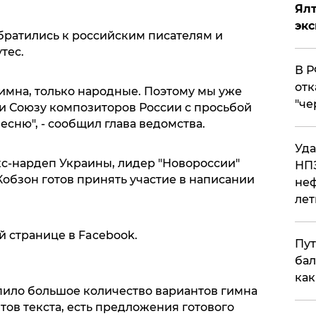
Ял
эк
братились к российским писателям и
тес.
​В 
отк
гимна, только народные. Поэтому мы уже
"че
 и Союзу композиторов России с просьбой
есню", - сообщил глава ведомства.
Уда
экс-нардеп Украины, лидер "Новороссии"
НПЗ
Кобзон готов принять участие в написании
неф
лет
й странице в Facebook.
Пут
бал
как
ило большое количество вариантов гимна
тов текста, есть предложения готового