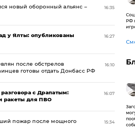
ся новый оборонный альянс –
16:35
Соц
РФ 
игр
рад у Ялты: опубликованы
16:27
См
Б
влян после обстрелов
16:10
аинцев готовы отдать Донбасс РФ
 разговора с Драпатым:
16:07
и ракеты для ПВО
Заг
мог
поо
йший пожар после мощного
15:34
соб