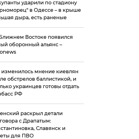
упанты ударили по стадиону
рноморец" в Одессе – в крыше
ьшая дыра, есть раненые
Ближнем Востоке появился
ый оборонный альянс –
ronews
 изменилось мнение киевлян
ле обстрелов баллистикой, и
лько украинцев готовы отдать
нбасс РФ
ленский раскрыл детали
говора с Драпатым:
стантиновка, Славянск и
еты для ПВО