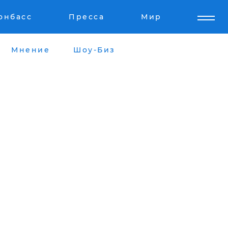
онбасс
Пресса
Мир
Мнение
Шоу-Биз