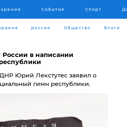
озрение
События
Спорт
Д
краина
россия
Общество
Блоги
 России в написании
 республики
 ДНР Юрий Лекстутес заявил о
циальный гимн республики.