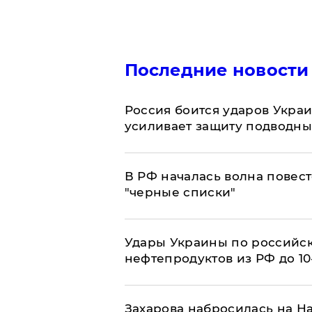
Последние новости
Россия боится ударов Укра
усиливает защиту подводны
​В РФ началась волна повест
"черные списки"
Удары Украины по российс
нефтепродуктов из РФ до 1
​Захарова набросилась на Н