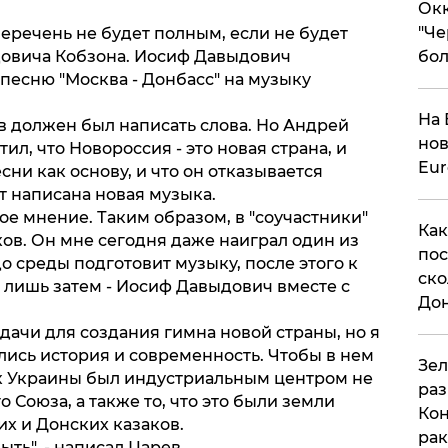
Окк
"Че
еречень не будет полным, если не будет
овича Кобзона. Иосиф Давыдович
бол
 песню "Москва - Донбасс" на музыку
На 
 должен был написать слова. Но Андрей
нов
л, что Новороссия - это новая страна, и
Eu
ни как основу, и что он отказывается
ет написана новая музыка.
ое мнение. Таким образом, в "соучастники"
Как
ов. Он мне сегодня даже наиграл один из
пос
о среды подготовит музыку, после этого к
ско
 лишь затем - Иосиф Давыдович вместе с
До
дачи для создания гимна новой страны, но я
лись история и современность. Чтобы в нем
​Зе
к Украины был индустриальным центром не
раз
о Союза, а также то, что это были земли
Кон
х и Донских казаков.
рак
ть", - написал Царев.