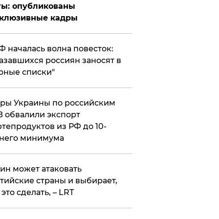
ты: опубликованы
склюзивные кадры
РФ началась волна повесток:
азавшихся россиян заносят в
рные списки"
ры Украины по российским
 обвалили экспорт
тепродуктов из РФ до 10-
него минимума
ин может атаковать
тийские страны и выбирает,
 это сделать, – LRT