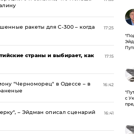
алину
шенные ракеты для С-300 – когда
17:25
​"По
Эйд
Пут
тийские страны и выбирает, как
17:15
иону "Черноморец" в Одессе – в
16:42
раненые
"Пу
с У
пре
керку", – Эйдман описал сценарий
16:41