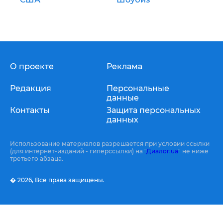
О проекте
Реклама
Редакция
Персональные
данные
Контакты
Защита персональных
данных
Использование материалов разрешается при условии ссылки
(для интернет-изданий - гиперссылки) на "
Диалог.ua
" не ниже
третьего абзаца.
� 2026,
Все права защищены.