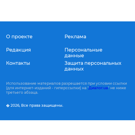
О проекте
Реклама
Редакция
Персональные
данные
Контакты
Защита персональных
данных
Использование материалов разрешается при условии ссылки
(для интернет-изданий - гиперссылки) на "
Диалог.ua
" не ниже
третьего абзаца.
� 2026,
Все права защищены.