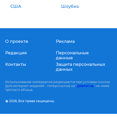
США
Шоубиз
О проекте
Реклама
Редакция
Персональные
данные
Контакты
Защита персональных
данных
Использование материалов разрешается при условии ссылки
(для интернет-изданий - гиперссылки) на "
Диалог.ua
" не ниже
третьего абзаца.
� 2026,
Все права защищены.