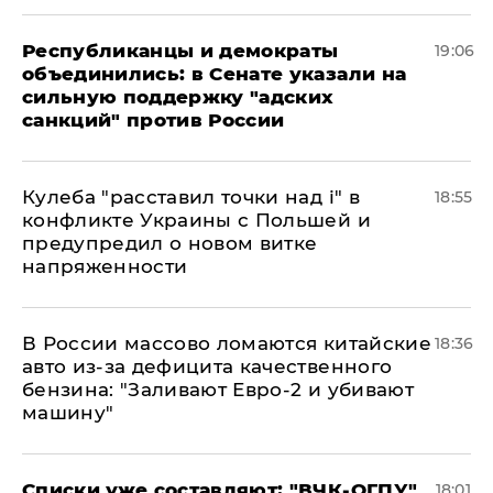
Республиканцы и демократы
19:06
объединились: в Сенате указали на
сильную поддержку "адских
санкций" против России
Кулеба "расставил точки над і" в
18:55
конфликте Украины с Польшей и
предупредил о новом витке
напряженности
В России массово ломаются китайские
18:36
авто из-за дефицита качественного
бензина: "Заливают Евро-2 и убивают
машину"
Списки уже составляют: "ВЧК-ОГПУ"
18:01