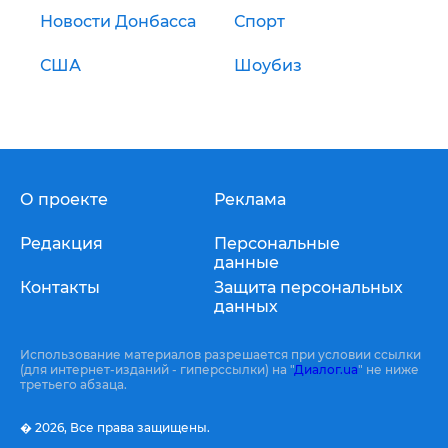
Новости Донбасса
Спорт
США
Шоубиз
О проекте
Реклама
Редакция
Персональные
данные
Контакты
Защита персональных
данных
Использование материалов разрешается при условии ссылки
(для интернет-изданий - гиперссылки) на "
Диалог.ua
" не ниже
третьего абзаца.
� 2026,
Все права защищены.