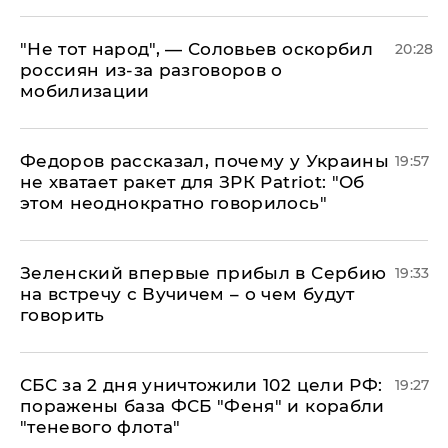
​"Не тот народ", — Соловьев оскорбил
20:28
россиян из-за разговоров о
мобилизации
Федоров рассказал, почему у Украины
19:57
не хватает ракет для ЗРК Patriot: "Об
этом неоднократно говорилось"
Зеленский впервые прибыл в Сербию
19:33
на встречу с Вучичем – о чем будут
говорить
СБС за 2 дня уничтожили 102 цели РФ:
19:27
поражены база ФСБ "Феня" и корабли
"теневого флота"