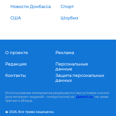
Новости Донбасса
Спорт
США
Шоубиз
О проекте
Реклама
Редакция
Персональные
данные
Контакты
Защита персональных
данных
Использование материалов разрешается при условии ссылки
(для интернет-изданий - гиперссылки) на "
Диалог.ua
" не ниже
третьего абзаца.
� 2026,
Все права защищены.