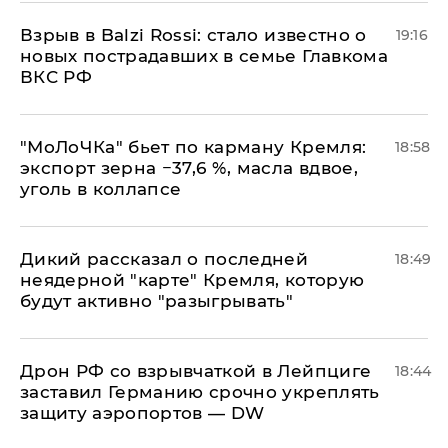
Взрыв в Balzi Rossi: стало известно о
19:16
новых пострадавших в семье Главкома
ВКС РФ
​"МоЛоЧКа" бьет по карману Кремля:
18:58
экспорт зерна −37,6 %, масла вдвое,
уголь в коллапсе
Дикий рассказал о последней
18:49
неядерной "карте" Кремля, которую
будут активно "разыгрывать"
​Дрон РФ со взрывчаткой в Лейпциге
18:44
заставил Германию срочно укреплять
защиту аэропортов — DW