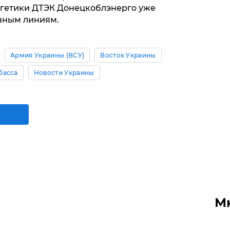
ргетики ДТЭК Донецкоблэнерго уже
вным линиям.
Армия Украины (ВСУ)
Восток Украины
басса
Новости Украины
М