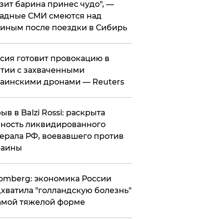
зит барина принес чудо", —
адные СМИ смеются над
иным после поездки в Сибирь
ссия готовит провокацию в
тии с захваченными
аинскими дронами — Reuters
рыв в Balzi Rossi: раскрыта
ность ликвидированного
ерала РФ, воевавшего против
раины
omberg: экономика России
хватила "голландскую болезнь"
амой тяжелой форме