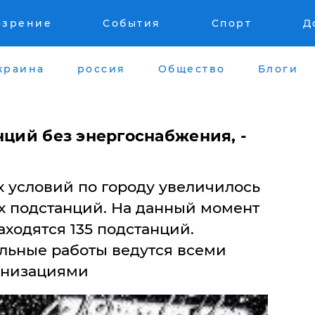
озрение
События
Спорт
Д
краина
россия
Общество
Блоги
нций без энергоснабжения, -
х условий по городу увеличилось
х подстанций. На данный момент
ходятся 135 подстанций.
льные работы ведутся всеми
анизациями