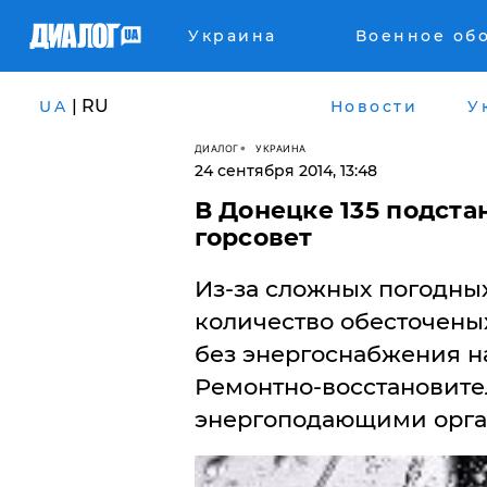
Украина
Военное об
| RU
UA
Новости
У
ДИАЛОГ
УКРАИНА
24 сентября 2014, 13:48
В Донецке 135 подста
горсовет
Из-за сложных погодны
количество обесточены
без энергоснабжения на
Ремонтно-восстановите
энергоподающими орг