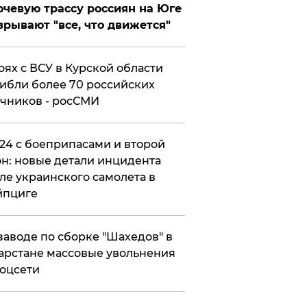
чевую трассу россиян на Юге
зрывают "все, что движется"
оях с ВСУ в Курской области
ибли более 70 российских
чников - росСМИ
24 с боеприпасами и второй
н: новые детали инцидента
ле украинского самолета в
йпциге
заводе по сборке "Шахедов" в
арстане массовые увольнения
оцсети