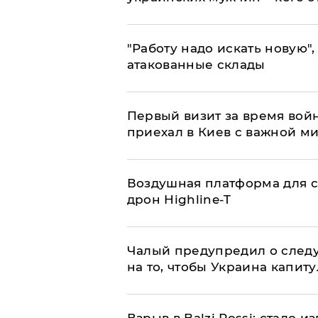
"Работу надо искать новую",
атакованные склады
Первый визит за время вой
приехал в Киев с важной м
Воздушная платформа для с
дрон Highline-T
Чалый предупредил о след
на то, чтобы Украина капит
Взрыв в Balzi Rossi: стало 