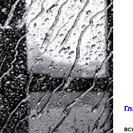
Гл
ВСУ