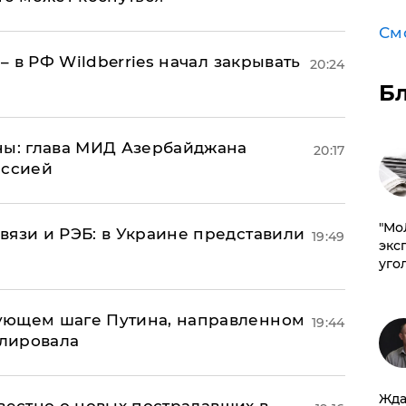
См
 – в РФ Wildberries начал закрывать
20:24
Б
ны: глава МИД Азербайджана
20:17
иссией
​"М
вязи и РЭБ: в Украине представили
19:49
эксп
уго
ующем шаге Путина, направленном
19:44
улировала
Жда
известно о новых пострадавших в