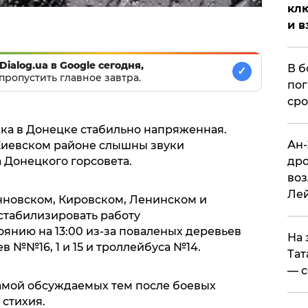
клю
и в
Dialog.ua в Google сегодня,
В б
✓
пропустить главное завтра.
пог
сро
вка в Донецке стабильно напряженная.
Ан-
 Киевском районе слышны звуки
 Донецкого горсовета.
дро
воз
Ле
нновском, Кировском, Ленинском и
стабилизировать работу
оянию на 13:00 из-за поваленых деревьев
На 
 №№16, 1 и 15 и троллейбуса №14.
Тат
— с
самой обсуждаемых тем после боевых
 стихия.