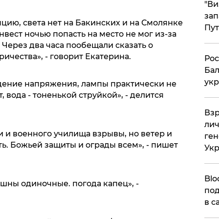
"Ви
зап
цию, света нет на Бакинских и на Смолянке
Пут
нвест ночью попасть на место не мог из-за
Через два часа пообещали сказать о
ичества», - говорит Екатерина.
​Ро
Бал
укр
адение напряжения, лампы практически не
, вода - тоненькой струйкой», - делится
​Вз
лич
 и военного училища взрывы, но ветер и
ген
ь. Божьей защиты и ограды всем», - пишет
Ук
Blo
ышны одиночные. погода капец», -
под
в с