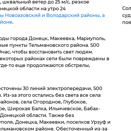
 шквальный ветер до 25 м/с, резкое
Сол
нецкой области на утро 24
ы Новоазовский и Володарский районы, а
суд
айоне
.
поя
годы города Донецк, Макеевка, Мариуполь,
ные пункты Тельмановского района. 500
час, чтобы восстановить свет людям.
 некоторых районах сети были повреждены в
 где-то еще продолжаются обстрелы,
есточены 30 линий электропередачи, 500
Из-за этого остались без света все села
айонов, села Огородное, Глубокое,
е, Широкая Балка, Ильичевское, Бабах-
Донецкой области. Также без
поля, Донецка, Макеевки, поселков Урзуф и
 Тельмановском районе. Обесточенный из-за