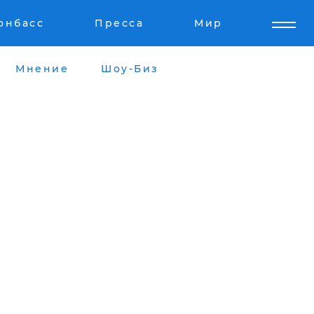
онбасс
Пресса
Мир
Мнение
Шоу-Биз