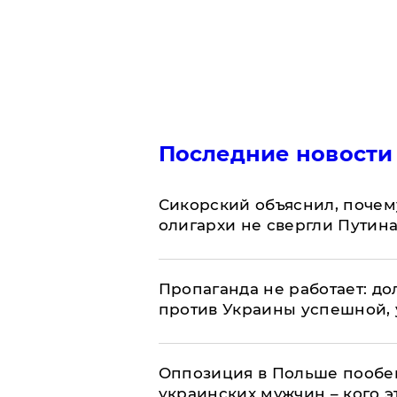
Последние новости
Сикорский объяснил, поче
олигархи не свергли Путин
​Пропаганда не работает: д
против Украины успешной,
Оппозиция в Польше пообещ
украинских мужчин – кого э