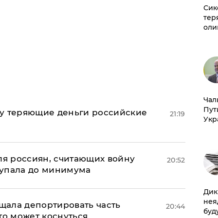
Сик
тер
оли
Чал
Пут
му теряющие деньги российские
21:19
Укр
а
оля россиян, считающих войну
20:52
 упала до минимума
Дик
нея
ала депортировать часть
20:44
буд
то может коснуться