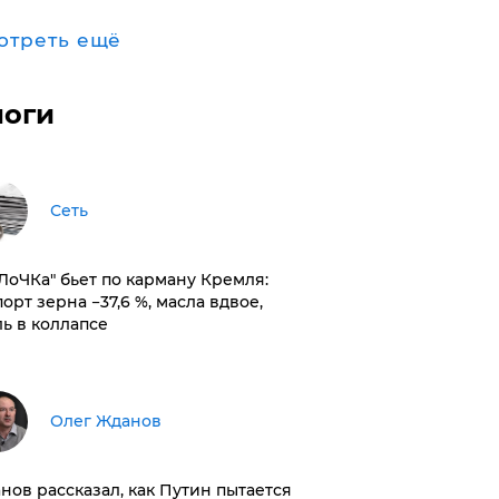
отреть ещё
логи
Сеть
оЛоЧКа" бьет по карману Кремля:
орт зерна −37,6 %, масла вдвое,
ль в коллапсе
Олег Жданов
нов рассказал, как Путин пытается