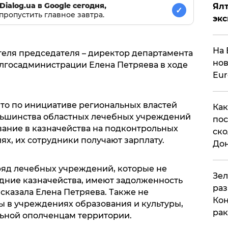
Dialog.ua в Google сегодня,
Ял
✓
пропустить главное завтра.
эк
На 
теля председателя – директор департамента
нов
лгосадминистрации Елена Петряева в ходе
Eu
 что по инициативе региональных властей
Как
ьшинства областных лечебных учреждений
пос
вание в казначейства на подконтрольных
ско
х, их сотрудники получают зарплату.
До
ряд лечебных учреждений, которые не
​Зе
едние казначейства, имеют задолженность
раз
- сказала Елена Петряева. Также не
Кон
ы в учреждениях образования и культуры,
рак
ьной ополченцам территории.