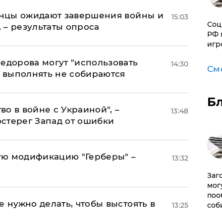
аинцы ожидают завершения войны и
15:03
Соц
, – результаты опроса
РФ 
игр
едорова могут "использовать
14:30
См
о выполнять не собираются
Б
о в войне с Украиной", –
13:48
стерег Запад от ошибки
ую модификацию "Герберы" –
13:32
Заг
мог
поо
е нужно делать, чтобы выстоять в
соб
13:25