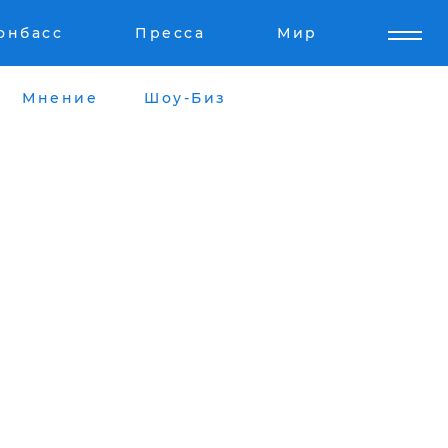
онбасс
Пресса
Мир
Мнение
Шоу-Биз