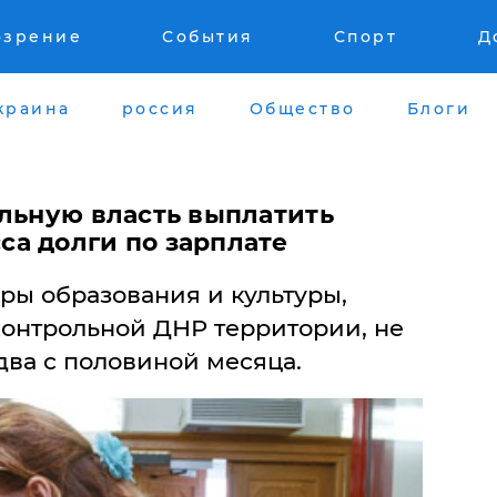
озрение
События
Спорт
Д
краина
россия
Общество
Блоги
альную власть выплатить
а долги по зарплате
ры образования и культуры,
онтрольной ДНР территории, не
два с половиной месяца.