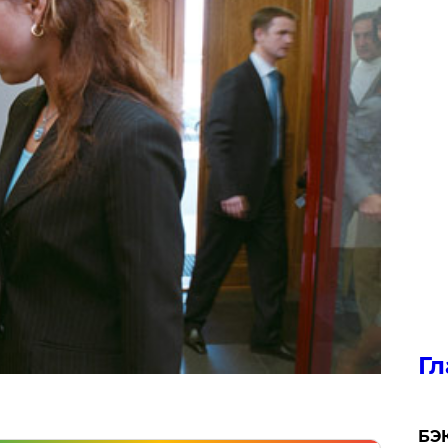
Гл
​БЭ