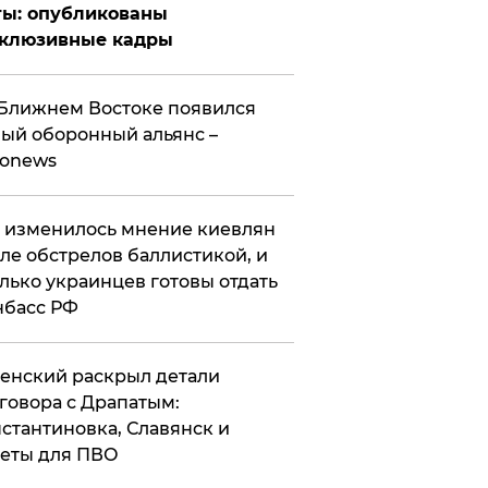
ты: опубликованы
склюзивные кадры
Ближнем Востоке появился
ый оборонный альянс –
ronews
 изменилось мнение киевлян
ле обстрелов баллистикой, и
лько украинцев готовы отдать
нбасс РФ
ленский раскрыл детали
говора с Драпатым:
стантиновка, Славянск и
еты для ПВО