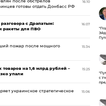
влян после обстрелов
16:10
аинцев готовы отдать Донбасс РФ
 разговора с Драпатым:
16:07
​"По
и ракеты для ПВО
Эйд
Пут
йший пожар после мощного
15:34
х товаров на 1,6 млрд рублей –
15:25
"Пу
езко упали
с У
пре
оряет украинское стратегическое
15:06