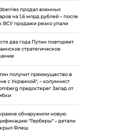
ldberries продал военных
аров на 1,6 млрд рублей – после
к ВСУ продажи резко упали
стя два года Путин повторяет
аинское стратегическое
шение
тин получит преимущество в
не с Украиной", – колумнист
omberg предостерег Запад от
ибки
краине обнаружили новую
ификацию "Герберы" – детали
скрыл Флеш