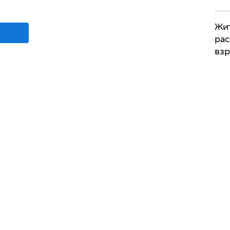
Жит
рас
вз