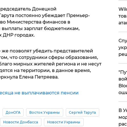
 председатель Донецкой
​Wi
арута постоянно убеждает Премьер-
тов
во Министерства финансов в
ата
 выплаты зарплат бюджетникам,
 ДНР городах.
Спу
укр
е же позволят убедить представителей
ре
том, что сотрудники сферы образования,
благо мирных жителей региона и не несут
одятся на территории, в данное время,
"Пу
еркнула Елена Петряева.
вой
Blo
ош
есяца не выплачиваются пенсии
В У
ДонОГА
Восток Украины
Сергей Тарута
мод
Новости Донбасса
Новости Украины
ра