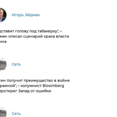
Игорь Эйдман
дставит голову под табакерку", –
ман описал сценарий краха власти
ина
Сеть
тин получит преимущество в войне
краиной", – колумнист Bloomberg
достерег Запад от ошибки
Сеть