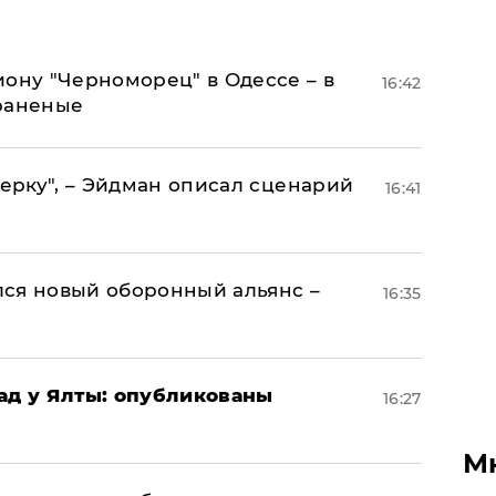
иону "Черноморец" в Одессе – в
16:42
раненые
керку", – Эйдман описал сценарий
16:41
ся новый оборонный альянс –
16:35
рад у Ялты: опубликованы
16:27
М