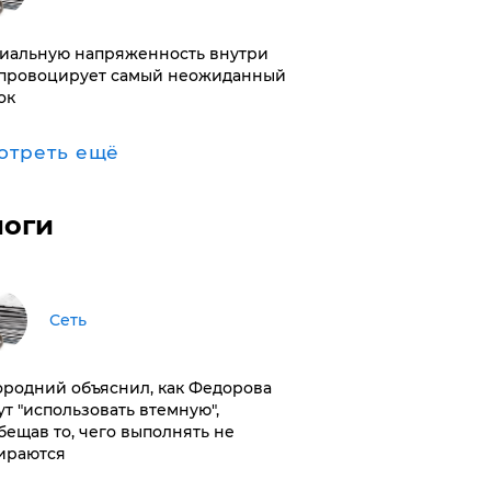
иальную напряженность внутри
провоцирует самый неожиданный
ок
отреть ещё
логи
Сеть
ородний объяснил, как Федорова
ут "использовать втемную",
бещав то, чего выполнять не
ираются