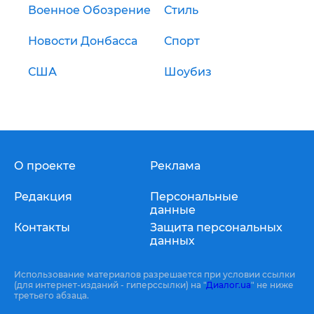
Военное Обозрение
Стиль
Новости Донбасса
Спорт
США
Шоубиз
О проекте
Реклама
Редакция
Персональные
данные
Контакты
Защита персональных
данных
Использование материалов разрешается при условии ссылки
(для интернет-изданий - гиперссылки) на "
Диалог.ua
" не ниже
третьего абзаца.