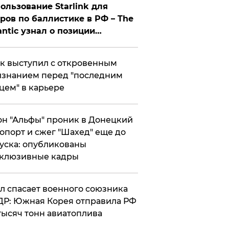
ользование Starlink для
ров по баллистике в РФ – The
antic узнал о позиции
знесмена
к выступил с откровенным
знанием перед "последним
цем" в карьере
н "Альфы" проник в Донецкий
опорт и сжег "Шахед" еще до
уска: опубликованы
склюзивные кадры
ул спасает военного союзника
Р: Южная Корея отправила РФ
тысяч тонн авиатоплива