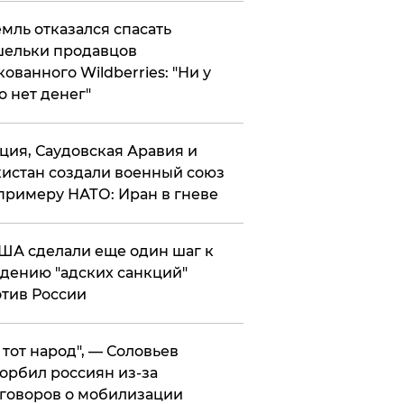
мль отказался спасать
ельки продавцов
кованного Wildberries: "Ни у
о нет денег"
ция, Саудовская Аравия и
истан создали военный союз
примеру НАТО: Иран в гневе
ША сделали еще один шаг к
дению "адских санкций"
тив России
е тот народ", — Соловьев
орбил россиян из-за
говоров о мобилизации