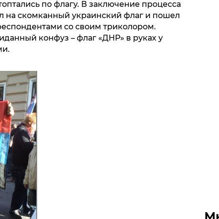
оптались по флагу. В заключение процесса
л на скомканный украинский флаг и пошел
респондентами со своим триколором.
данный конфуз – флаг «ДНР» в руках у
ми.
М