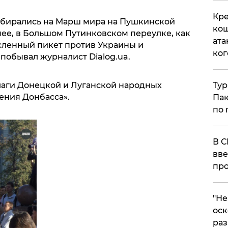
Кре
обирались на Марш мира на Пушкинской
кош
нее, в Большом Путинковском переулке, как
ата
сленный пикет против Украины и
ког
 побывал журналист Dialog.ua.
лаги Донецкой и Луганской народных
Тур
ения Донбасса».
Пак
по 
В С
вве
про
​"Н
оск
раз