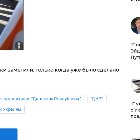
​"По
Эйд
Пут
и заметили, только когда уже было сделано
я организация "Донецкая Республика"
"ДНР"
"Пу
и Украины
с У
пре