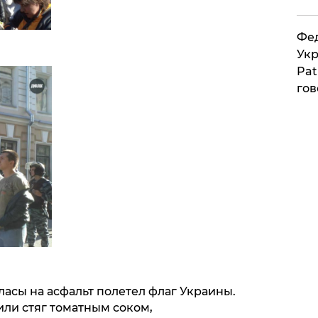
Фед
Укр
Pat
гов
асы на асфальт полетел флаг Украины.
ли стяг томатным соком,