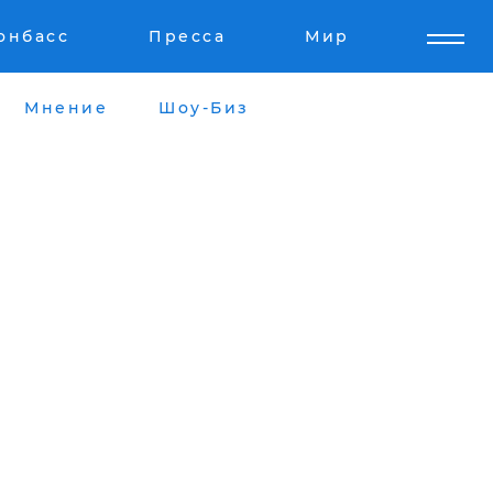
онбасс
Пресса
Мир
Мнение
Шоу-Биз