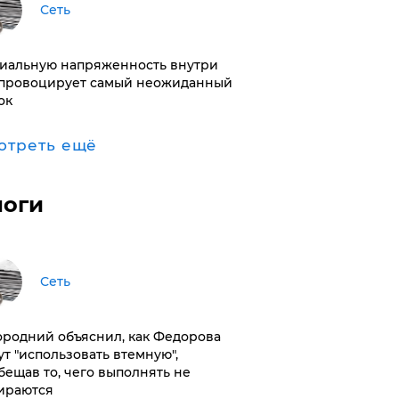
Сеть
иальную напряженность внутри
провоцирует самый неожиданный
ок
отреть ещё
логи
Сеть
ородний объяснил, как Федорова
ут "использовать втемную",
бещав то, чего выполнять не
ираются