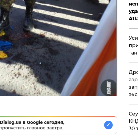
исп
уда
Atl
би
Уси
при
тан
Дро
аэр
зап
эк
​Се
КНД
Dialog.ua в Google сегодня,
✓
пропустить главное завтра.
30 