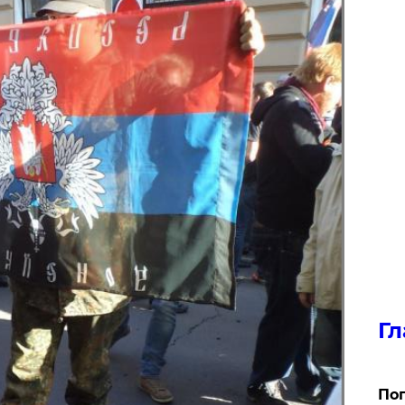
Гл
Поп