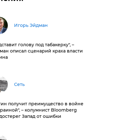
Игорь Эйдман
дставит голову под табакерку", –
ман описал сценарий краха власти
ина
Сеть
тин получит преимущество в войне
краиной", – колумнист Bloomberg
достерег Запад от ошибки