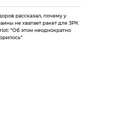
оров рассказал, почему у
аины не хватает ракет для ЗРК
riot: "Об этом неоднократно
орилось"