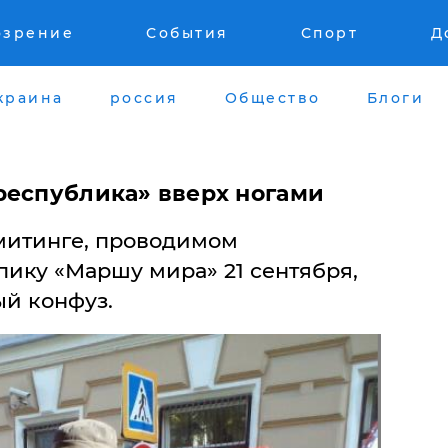
озрение
События
Спорт
Д
краина
россия
Общество
Блоги
республика» вверх ногами
митинге, проводимом
пику «Маршу мира» 21 сентября,
й конфуз.