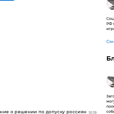
Соц
РФ 
игр
См
Б
Заг
мог
поо
ение о решении по допуску россиян
соб
10:19