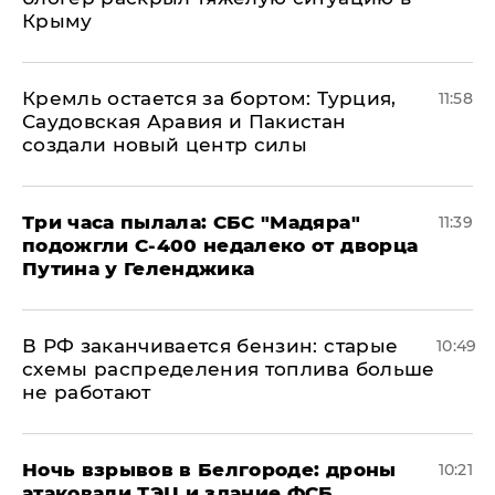
Крыму
​Кремль остается за бортом: Турция,
11:58
Саудовская Аравия и Пакистан
создали новый центр силы
Три часа пылала: СБС "Мадяра"
11:39
подожгли С-400 недалеко от дворца
Путина у Геленджика
​В РФ заканчивается бензин: старые
10:49
схемы распределения топлива больше
не работают
​Ночь взрывов в Белгороде: дроны
10:21
атаковали ТЭЦ и здание ФСБ