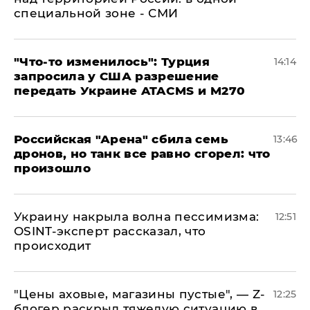
специальной зоне - СМИ
​"Что-то изменилось": Турция
14:14
запросила у США разрешение
передать Украине ATACMS и M270
​Российская "Арена" сбила семь
13:46
дронов, но танк все равно сгорел: что
произошло
​Украину накрыла волна пессимизма:
12:51
OSINT-эксперт рассказал, что
происходит
​"Цены аховые, магазины пустые", — Z-
12:25
блогер раскрыл тяжелую ситуацию в