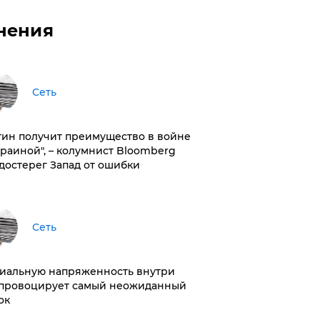
нения
Сеть
тин получит преимущество в войне
краиной", – колумнист Bloomberg
достерег Запад от ошибки
Сеть
иальную напряженность внутри
провоцирует самый неожиданный
ок