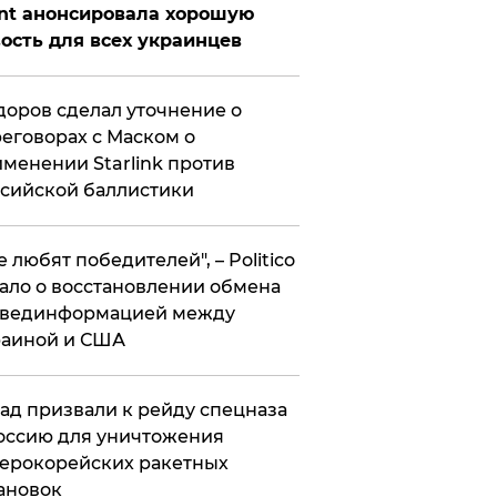
nt анонсировала хорошую
ость для всех украинцев
оров сделал уточнение о
еговорах с Маском о
менении Starlink против
сийской баллистики
се любят победителей", – Politico
ало о восстановлении обмена
звединформацией между
раиной и США
ад призвали к рейду спецназа
оссию для уничтожения
ерокорейских ракетных
ановок