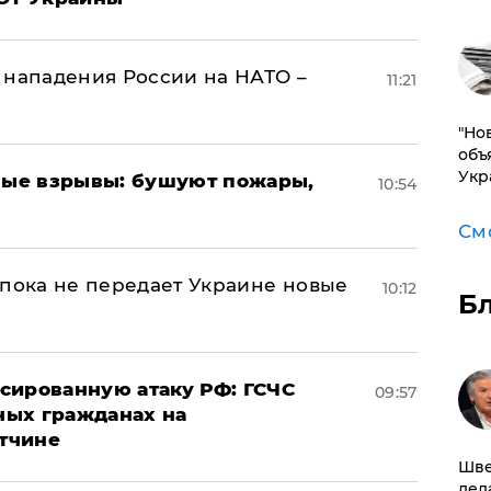
 нападения России на НАТО –
11:21
"Но
объ
Укр
ые взрывы: бушуют пожары,
10:54
См
 пока не передает Украине новые
10:12
Б
сированную атаку РФ: ГСЧС
09:57
ных гражданах на
тчине
Шве
дел