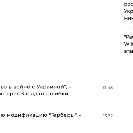
рос
Укр
ми
"Ра
Wil
ата
о в войне с Украиной", –
13:48
стерег Запад от ошибки
ую модификацию "Герберы" –
13:32