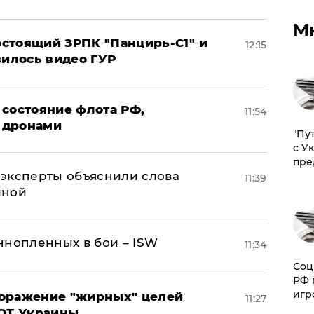
М
стоящий ЗРПК "Панцирь-С1" и
12:15
вилось видео ГУР
 состояние флота РФ,
11:54
 дронами
"Пу
с У
пре
– эксперты объяснили слова
11:39
иной
ннопленных в бои – ISW
11:34
Соц
РФ 
игр
поражение "жирных" целей
11:27
ВОТ Украины