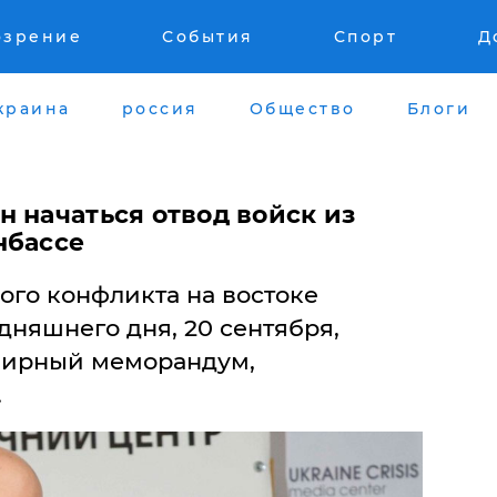
озрение
События
Спорт
Д
краина
россия
Общество
Блоги
 начаться отвод войск из
нбассе
ого конфликта на востоке
няшнего дня, 20 сентября,
мирный меморандум,
.