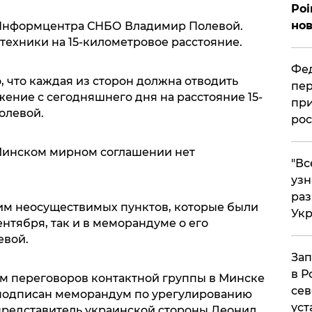
Poi
нов
 Информцентра СНБО Владимир Полевой.
 техники на 15-километровое расстояние.
Фед
, что каждая из сторон должна отводить
пер
ение с сегодняшнего дня на расстояние 15-
при
олевой.
рос
 Минском мирном соглашении нет
​"В
узн
ра
им неосуществимых пунктов, которые были
Ук
ентября, так и в меморандуме о его
евой.
Зап
в Р
гам переговоров контактной группы в Минске
сев
л подписан меморандум по урегулированию
уст
представитель украинской стороны Леонид