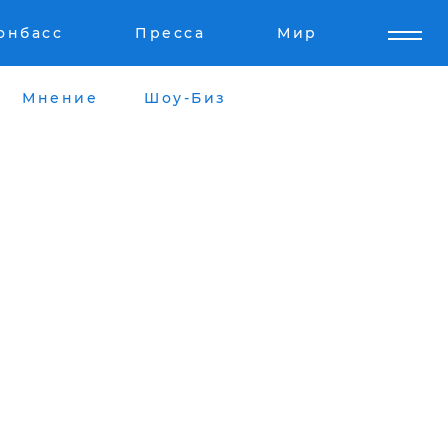
онбасс
Пресса
Мир
Мнение
Шоу-Биз