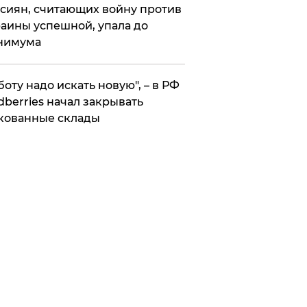
сиян, считающих войну против
аины успешной, упала до
нимума
боту надо искать новую", – в РФ
dberries начал закрывать
кованные склады