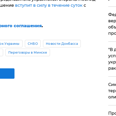
лашение
вступит в силу в течение суток
с
Фед
вер
рного соглашения
.
объ
про
ок Украины
СНБО
Новости Донбасса
​"В
а
Переговоры в Минске
усп
укр
рак
Сик
тер
оли
​Пр