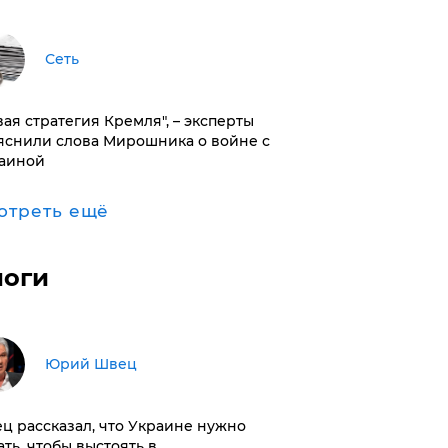
Сеть
вая стратегия Кремля", – эксперты
яснили слова Мирошника о войне с
аиной
отреть ещё
логи
Юрий Швец
ц рассказал, что Украине нужно
ать, чтобы выстоять в