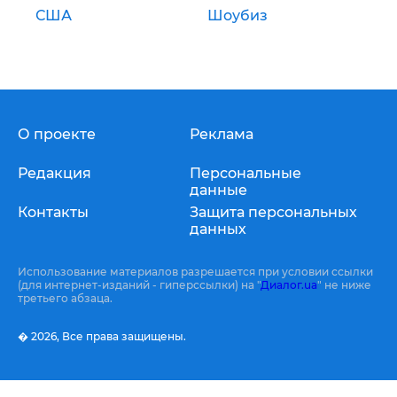
США
Шоубиз
О проекте
Реклама
Редакция
Персональные
данные
Контакты
Защита персональных
данных
Использование материалов разрешается при условии ссылки
(для интернет-изданий - гиперссылки) на "
Диалог.ua
" не ниже
третьего абзаца.
� 2026,
Все права защищены.