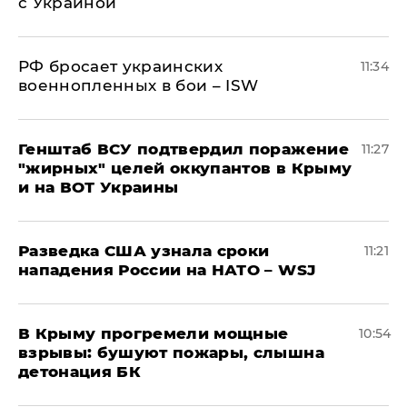
с Украиной
РФ бросает украинских
11:34
военнопленных в бои – ISW
Генштаб ВСУ подтвердил поражение
11:27
"жирных" целей оккупантов в Крыму
и на ВОТ Украины
Разведка США узнала сроки
11:21
нападения России на НАТО – WSJ
В Крыму прогремели мощные
10:54
взрывы: бушуют пожары, слышна
детонация БК