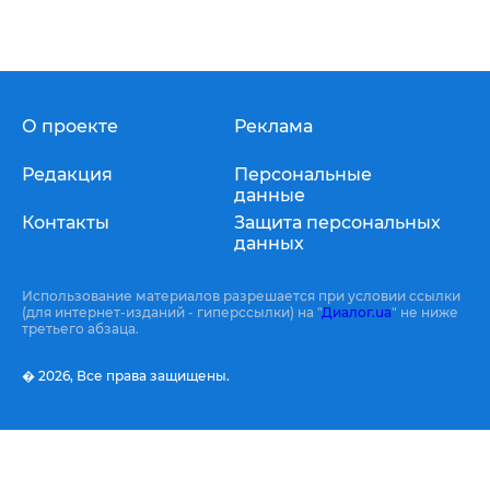
О проекте
Реклама
Редакция
Персональные
данные
Контакты
Защита персональных
данных
Использование материалов разрешается при условии ссылки
(для интернет-изданий - гиперссылки) на "
Диалог.ua
" не ниже
третьего абзаца.
� 2026,
Все права защищены.