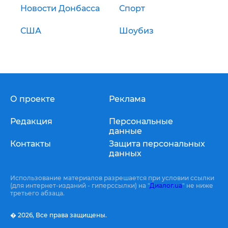
Новости Донбасса
Спорт
США
Шоубиз
О проекте
Реклама
Редакция
Персональные
данные
Контакты
Защита персональных
данных
Использование материалов разрешается при условии ссылки
(для интернет-изданий - гиперссылки) на "
Диалог.ua
" не ниже
третьего абзаца.
� 2026,
Все права защищены.