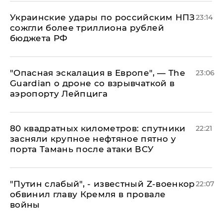
Украинские удары по российским НПЗ
23:14
сожгли более триллиона рублей
бюджета РФ
"Опасная эскалация в Европе", — The
23:06
Guardian о дроне со взрывчаткой в
аэропорту Лейпцига
80 квадратных километров: спутники
22:21
засняли крупное нефтяное пятно у
порта Тамань после атаки ВСУ
​"Путин слабый", - известный Z-военкор
22:07
обвинил главу Кремля в провале
войны