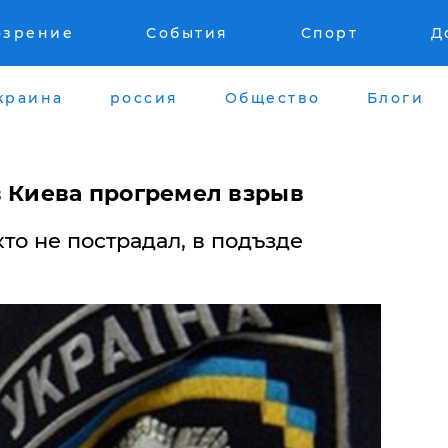
озрение
События
Спорт
Д
краина
россия
Общество
Блоги
в Киева прогремел взрыв
то не пострадал, в подъзде