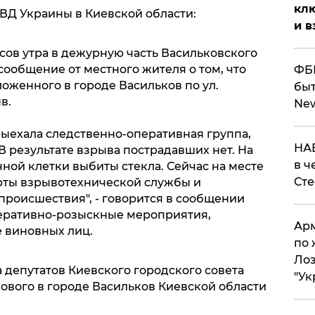
клю
ВД Украины в Киевской области:
и в
асов утра в дежурную часть Васильковского
ообщение от местного жителя о том, что
ФБР
ложенного в городе Васильков по ул.
быт
в.
Ne
выехала следственно-оперативная группа,
НАБ
 В результате взрыва пострадавших нет. На
в ч
ной клетки выбиты стекла. Сейчас на месте
Ст
рты взрывотехнической службы и
происшествия", - говорится в сообщении
еративно-розыскные мероприятия,
Арм
 виновных лиц.
по 
Лоз
 депутатов Киевского городского совета
"Ук
ового в городе Васильков Киевской области