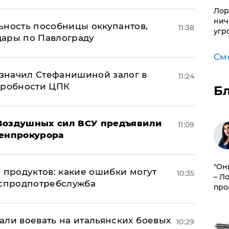
Лор
нич
ьность пособницы оккупантов,
11:38
угр
дары по Павлограду
См
значил Стефанишиной залог в
11:24
дробности ЦПК
Б
 Воздушных сил ВСУ предъявили
11:09
Генпрокурора
"Он
 продуктов: какие ошибки могут
10:35
– Л
оспродпотребслужба
про
али воевать на итальянских боевых
10:29