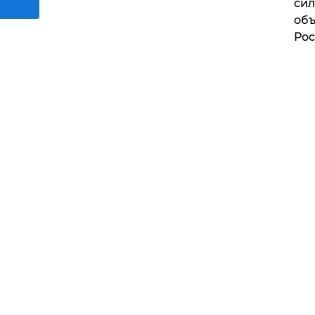
сил
объ
Рос