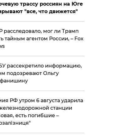
чевую трассу россиян на Юге
зрывают "все, что движется"
 расследовало, мог ли Трамп
ь тайным агентом России, – Fox
ws
У рассекретило информацию,
ем подозревают Ольгу
ефанишину
ия РФ утром 6 августа ударила
железнодорожной станции
овая, есть погибшие –
рзалізниця"