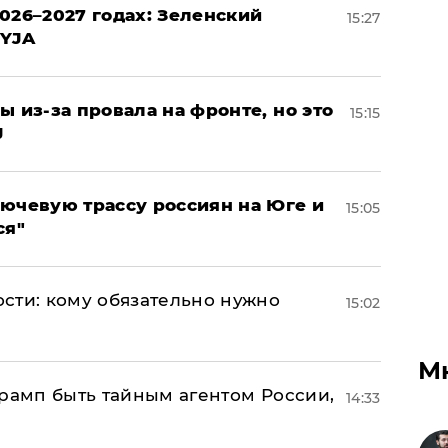
026–2027 годах: Зеленский
15:27
EYJA
ы из-за провала на фронте, но это
15:15
J
лючевую трассу россиян на Юге и
15:05
ся"
сти: кому обязательно нужно
15:02
М
Трамп быть тайным агентом России,
14:33