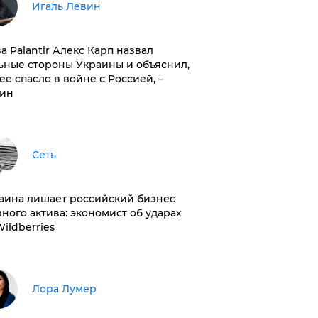
Игаль Левин
ва Palantir Алекс Карп назвал
ьные стороны Украины и объяснил,
 ее спасло в войне с Россией, –
ин
Сеть
раина лишает российский бизнес
вного актива: экономист об ударах
Wildberries
​Лора Лумер