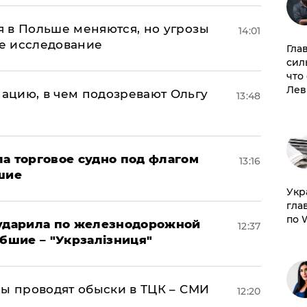
 в Польше меняются, но угрозы
14:01
ое исследование
Гла
сил
что
Лев
ацию, в чем подозревают Ольгу
13:48
а торговое судно под флагом
13:16
шие
​Ук
гла
по 
 ударила по железнодорожной
12:37
ибшие – "Укрзалізниця"
ны проводят обыски в ТЦК – СМИ
12:20