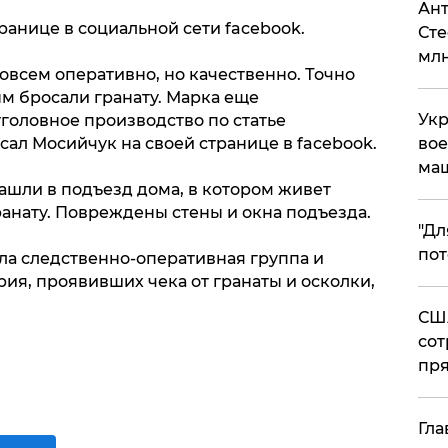
Ант
ранице в социальной сети facebook.
Сте
млн
совсем оперативно, но качественно. Точно
ым бросали гранату. Марка еще
Укр
головное производство по статье
вое
сал Мосийчук на своей странице в facebook.
ма
зашли в подъезд дома, в котором живет
анату. Повреждены стены и окна подъезда.
"Дл
пот
ла следственно-оперативная группа и
ия, проявивших чека от гранаты и осколки,
США
сот
пря
Гла