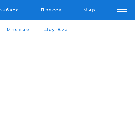
онбасс
Пресса
Мир
Мнение
Шоу-Биз