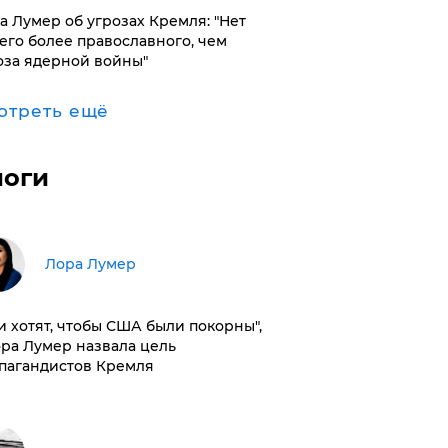
а Лумер об угрозах Кремля: "Нет
его более православного, чем
оза ядерной войны"
отреть ещё
логи
​Лора Лумер
и хотят, чтобы США были покорны",
ора Лумер назвала цель
пагандистов Кремля