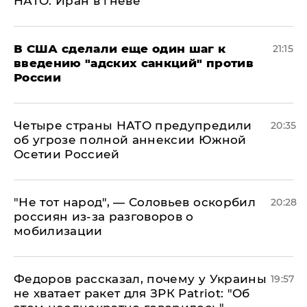
НАТО: Иран в гневе
В США сделали еще один шаг к
21:15
введению "адских санкций" против
России
Четыре страны НАТО предупредили
20:35
об угрозе полной аннексии Южной
Осетии Россией
​"Не тот народ", — Соловьев оскорбил
20:28
россиян из-за разговоров о
мобилизации
Федоров рассказал, почему у Украины
19:57
не хватает ракет для ЗРК Patriot: "Об