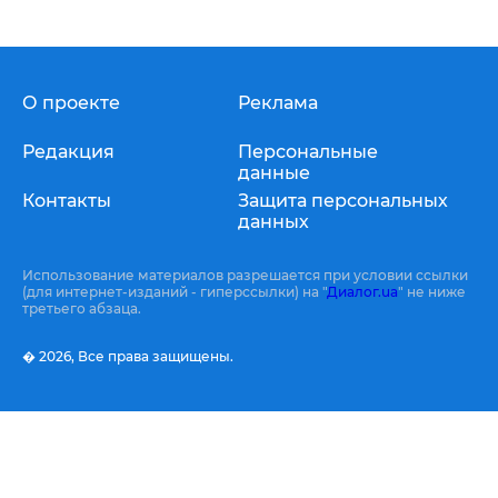
О проекте
Реклама
Редакция
Персональные
данные
Контакты
Защита персональных
данных
Использование материалов разрешается при условии ссылки
(для интернет-изданий - гиперссылки) на "
Диалог.ua
" не ниже
третьего абзаца.
� 2026,
Все права защищены.