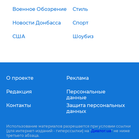
Военное Обозрение
Стиль
Новости Донбасса
Спорт
США
Шоубиз
О проекте
Реклама
Редакция
Персональные
данные
Контакты
Защита персональных
данных
Использование материалов разрешается при условии ссылки
(для интернет-изданий - гиперссылки) на "
Диалог.ua
" не ниже
третьего абзаца.