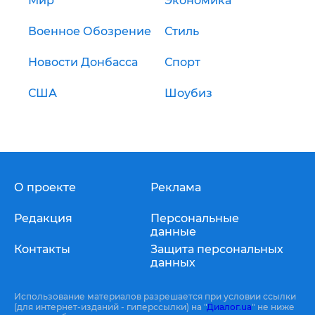
Мир
Экономика
Военное Обозрение
Стиль
Новости Донбасса
Спорт
США
Шоубиз
О проекте
Реклама
Редакция
Персональные
данные
Контакты
Защита персональных
данных
Использование материалов разрешается при условии ссылки
(для интернет-изданий - гиперссылки) на "
Диалог.ua
" не ниже