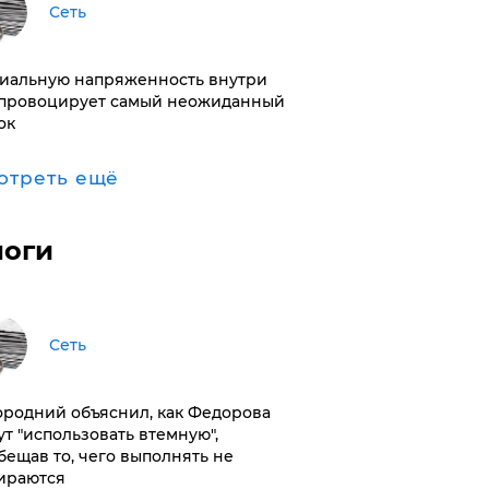
Сеть
иальную напряженность внутри
провоцирует самый неожиданный
ок
отреть ещё
логи
Сеть
ородний объяснил, как Федорова
ут "использовать втемную",
бещав то, чего выполнять не
ираются