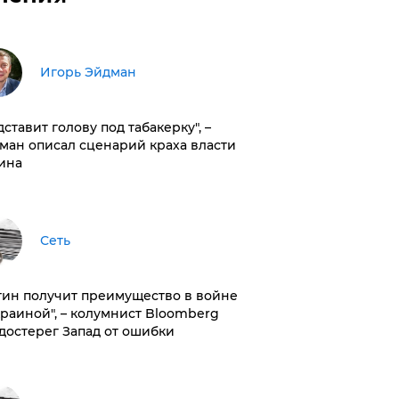
Игорь Эйдман
дставит голову под табакерку", –
ман описал сценарий краха власти
ина
Сеть
тин получит преимущество в войне
краиной", – колумнист Bloomberg
достерег Запад от ошибки