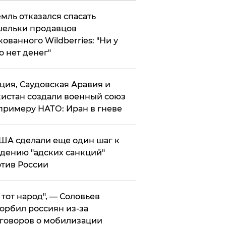
мль отказался спасать
ельки продавцов
кованного Wildberries: "Ни у
о нет денег"
ция, Саудовская Аравия и
истан создали военный союз
примеру НАТО: Иран в гневе
ША сделали еще один шаг к
дению "адских санкций"
тив России
е тот народ", — Соловьев
орбил россиян из-за
говоров о мобилизации