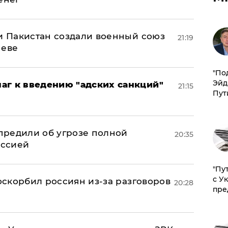
 и Пакистан создали военный союз
21:19
неве
​"По
Эйд
аг к введению "адских санкций"
21:15
Пут
предили об угрозе полной
20:35
оссией
"Пу
с У
 оскорбил россиян из-за разговоров
20:28
пре