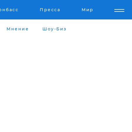
онбасс
Пресса
Мир
Мнение
Шоу-Биз