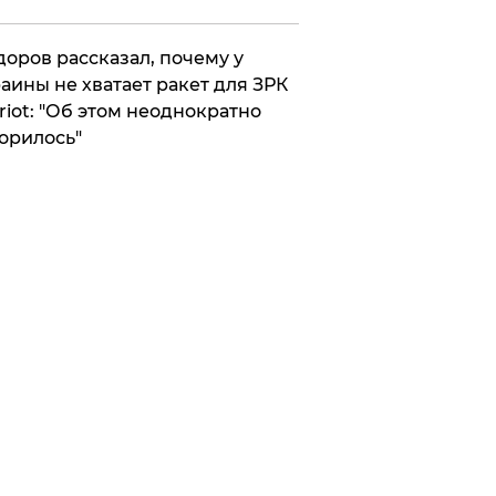
оров рассказал, почему у
аины не хватает ракет для ЗРК
riot: "Об этом неоднократно
орилось"