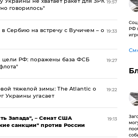
у Украины не хватает ракет для ЗРК
19:57
тно говорилось"
Соц
РФ 
в Сербию на встречу с Вучичем – о
19:33
игр
См
2 цели РФ: поражены база ФСБ
19:27
флота"
Б
вой тяжелой зимы: The Atlantic о
19:22
г Украины угасает
Заг
ь Запада", – Сенат США
19:13
мог
кие санкции" против России
поо
соб