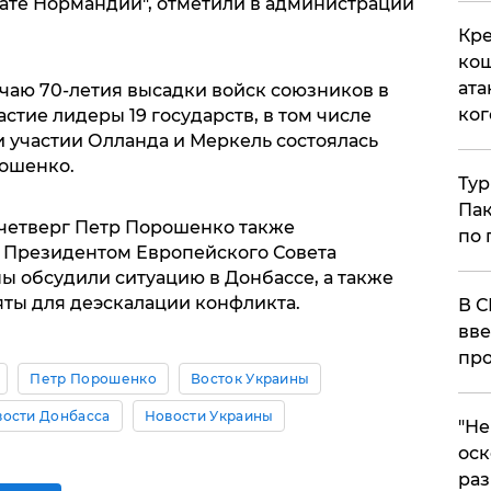
ате Нормандии", отметили в администрации
Кре
кош
ата
учаю 70-летия высадки войск союзников в
ког
тие лидеры 19 государств, в том числе
и участии Олланда и Меркель состоялась
рошенко.
Тур
Пак
в четверг Петр Порошенко также
по 
 Президентом Европейского Совета
ы обсудили ситуацию в Донбассе, а также
ты для деэскалации конфликта.
В С
вве
про
Петр Порошенко
Восток Украины
ости Донбасса
Новости Украины
​"Н
оск
раз