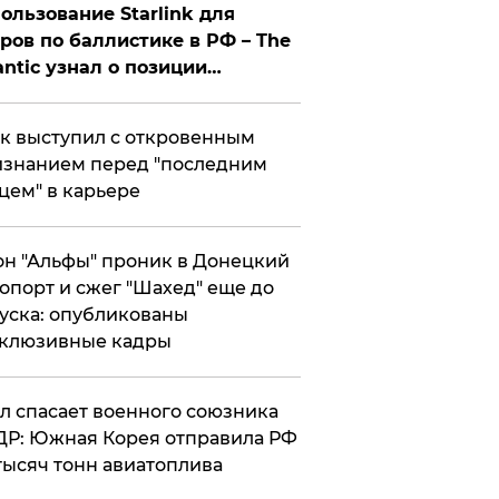
ользование Starlink для
ров по баллистике в РФ – The
antic узнал о позиции
знесмена
к выступил с откровенным
знанием перед "последним
цем" в карьере
н "Альфы" проник в Донецкий
опорт и сжег "Шахед" еще до
уска: опубликованы
склюзивные кадры
ул спасает военного союзника
Р: Южная Корея отправила РФ
тысяч тонн авиатоплива