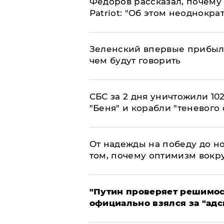
Федоров рассказал, почему 
Patriot: "Об этом неоднокра
Зеленский впервые прибыл 
чем будут говорить
СБС за 2 дня уничтожили 10
"Беня" и корабли "теневого 
От надежды на победу до но
том, почему оптимизм вокру
"Путин проверяет решимост
официально взялся за "адс