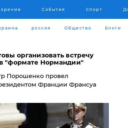
озрение
События
Спорт
Д
краина
россия
Общество
Блоги
товы организовать встречу
в "формате Нормандии"
тр Порошенко провел
Президентом Франции Франсуа