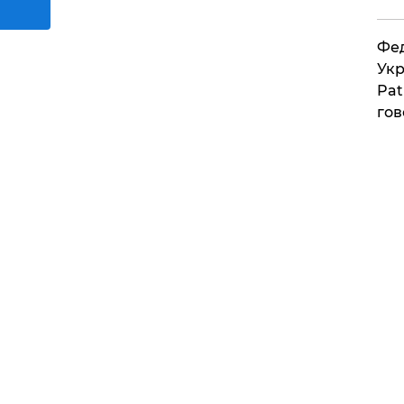
Фед
Укр
Pat
гов