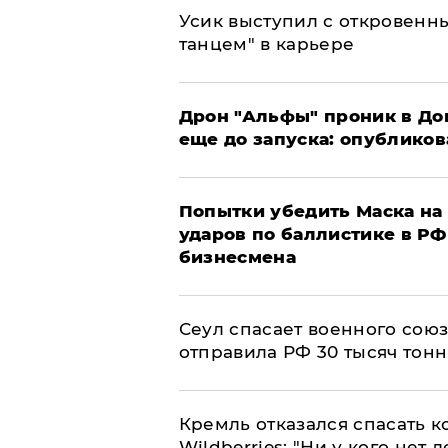
Усик выступил с откровен
танцем" в карьере
Дрон "Альфы" проник в До
еще до запуска: опублико
Попытки убедить Маска на 
ударов по баллистике в РФ 
бизнесмена
​Сеул спасает военного со
отправила РФ 30 тысяч тон
Кремль отказался спасать 
Wildberries: "Ни у кого нет д