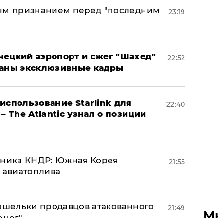
ным признанием перед "последним
23:19
нецкий аэропорт и сжег "Шахед"
22:52
ваны эксклюзивные кадры
использование Starlink для
22:40
– The Atlantic узнал о позиции
юзника КНДР: Южная Корея
21:55
н авиатоплива
кошельки продавцов атакованного
21:49
М
енег"