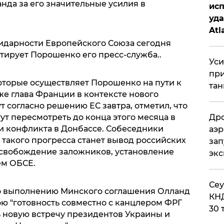
да за его значительные усилия в
исп
уда
Atl
би
идарности Европейского Союза сегодня
итирует Порошенко его пресс-служба..
Уси
при
оторые осуществляет Порошенко на пути к
тан
е глава Франции в контексте нового
т согласно решению ЕС завтра, отметил, что
т пересмотреть до конца этого месяца в
Дро
ии конфликта в Донбассе. Собеседники
аэр
 такого прогресса станет вывод российских
зап
освобождение заложников, установление
эк
ем ОБСЕ.
​Се
о выполнению Минского соглашения Олланд
КНД
ою "готовность совместно с канцлером ФРГ
30 
 новую встречу президентов Украины и