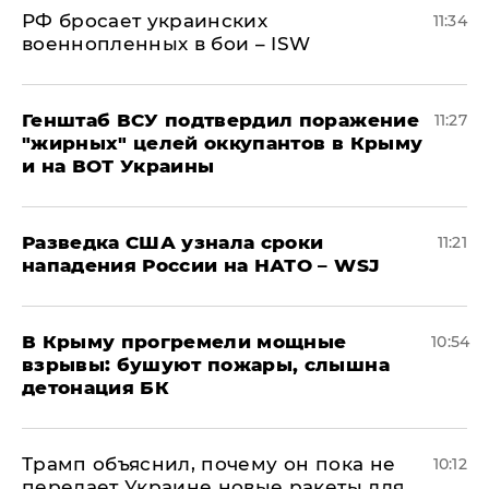
РФ бросает украинских
11:34
военнопленных в бои – ISW
Генштаб ВСУ подтвердил поражение
11:27
"жирных" целей оккупантов в Крыму
и на ВОТ Украины
Разведка США узнала сроки
11:21
нападения России на НАТО – WSJ
В Крыму прогремели мощные
10:54
взрывы: бушуют пожары, слышна
детонация БК
Трамп объяснил, почему он пока не
10:12
передает Украине новые ракеты для