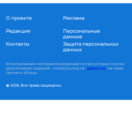
О проекте
Реклама
Редакция
Персональные
данные
Контакты
Защита персональных
данных
Использование материалов разрешается при условии ссылки
(для интернет-изданий - гиперссылки) на "
Диалог.ua
" не ниже
третьего абзаца.
� 2026,
Все права защищены.