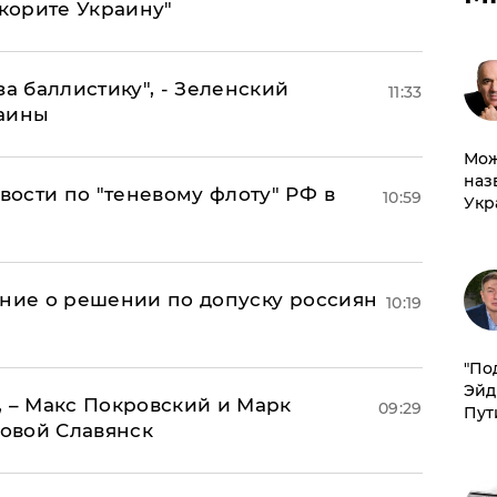
окорите Украину"
за баллистику", - Зеленский
11:33
раины
Мож
наз
ости по "теневому флоту" РФ в
10:59
Укр
ение о решении по допуску россиян
10:19
​"По
Эйд
, – Макс Покровский и Марк
09:29
Пут
овой Славянск