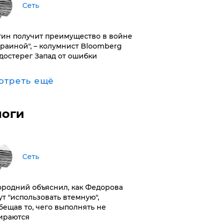
Сеть
тин получит преимущество в войне
краиной", – колумнист Bloomberg
достерег Запад от ошибки
отреть ещё
логи
Сеть
ородний объяснил, как Федорова
ут "использовать втемную",
бещав то, чего выполнять не
ираются