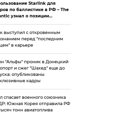
ользование Starlink для
ров по баллистике в РФ – The
antic узнал о позиции
знесмена
к выступил с откровенным
знанием перед "последним
цем" в карьере
н "Альфы" проник в Донецкий
опорт и сжег "Шахед" еще до
уска: опубликованы
склюзивные кадры
ул спасает военного союзника
Р: Южная Корея отправила РФ
тысяч тонн авиатоплива