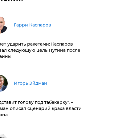
Гарри Каспаров
ет ударить ракетами: Каспаров
вал следующую цель Путина после
аины
Игорь Эйдман
дставит голову под табакерку", –
ман описал сценарий краха власти
ина