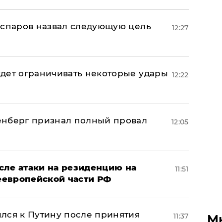
аспаров назвал следующую цель
12:27
дет ограничивать некоторые удары
12:22
енберг признал полный провал
12:05
сле атаки на резиденцию на
11:51
неевропейской части РФ
лся к Путину после принятия
11:37
М