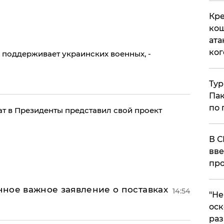
Кре
кош
ата
ког
 поддерживает украинских военных, -
Тур
Пак
по 
ат в Президенты представил свой проект
В С
вве
про
ное важное заявление о поставках
14:54
​"Н
оск
раз