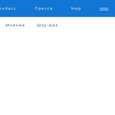
онбасс
Пресса
Мир
Мнение
Шоу-Биз