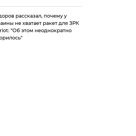
оров рассказал, почему у
аины не хватает ракет для ЗРК
riot: "Об этом неоднократно
орилось"