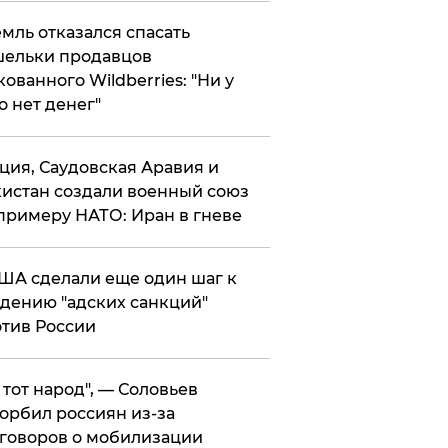
мль отказался спасать
ельки продавцов
кованного Wildberries: "Ни у
о нет денег"
ция, Саудовская Аравия и
истан создали военный союз
примеру НАТО: Иран в гневе
ША сделали еще один шаг к
дению "адских санкций"
тив России
е тот народ", — Соловьев
орбил россиян из-за
говоров о мобилизации