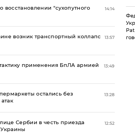
о восстановлении "сухопутного
14:14
Фед
Укр
Pat
раине возник транспортный коллапс
13:57
гов
 тактику применения БпЛА армией
13:49
пермаркеты остались без
13:28
 атак
олице Сербии в честь приезда
12:52
 Украины