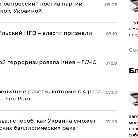
е репрессии" против партии
09:06
мир с Украиной
"Пу
с У
льский НПЗ – власти признали
08:19
пре
См
й терроризировала Киев – ГСЧС
07:59
Б
енитные ракеты, которые в 4 раза
07:52
 Fire Point
Заг
вал способ, как Украина сможет
07:43
мог
ских баллистических ракет
поо
соб