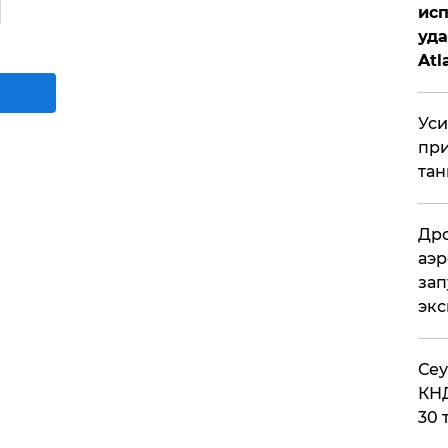
исп
уда
Atl
би
Уси
при
тан
Дро
аэр
зап
эк
​Се
КНД
30 