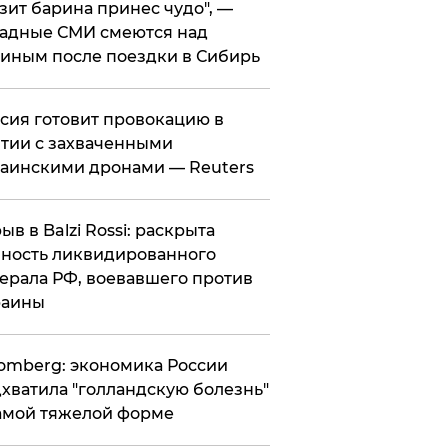
зит барина принес чудо", —
адные СМИ смеются над
иным после поездки в Сибирь
ссия готовит провокацию в
тии с захваченными
аинскими дронами — Reuters
рыв в Balzi Rossi: раскрыта
ность ликвидированного
ерала РФ, воевавшего против
раины
omberg: экономика России
хватила "голландскую болезнь"
амой тяжелой форме