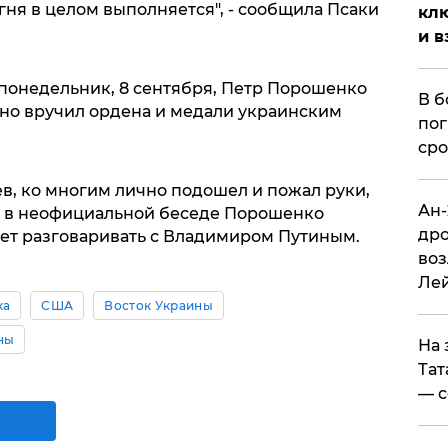
гня в целом выполняется", - сообщила Псаки
клю
и в
в понедельник, 8 сентября, Петр Порошенко
В б
чно вручил ордена и медали украинским
пог
сро
в, ко многим лично подошел и пожал руки,
Ан-
же в неофициальной беседе Порошенко
дро
дет разговаривать с Владимиром Путиным.
воз
Ле
ка
США
Восток Украины
ны
На 
Тат
— с