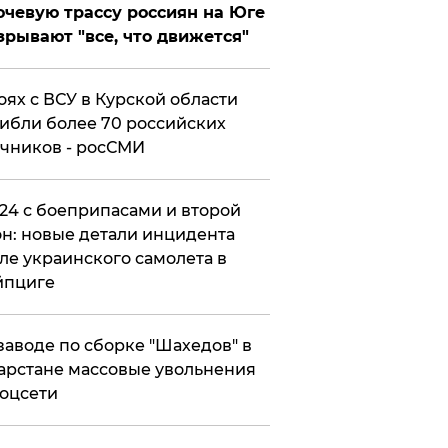
чевую трассу россиян на Юге
зрывают "все, что движется"
оях с ВСУ в Курской области
ибли более 70 российских
чников - росСМИ
24 с боеприпасами и второй
н: новые детали инцидента
ле украинского самолета в
йпциге
заводе по сборке "Шахедов" в
арстане массовые увольнения
оцсети