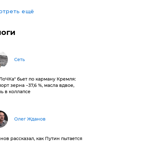
отреть ещё
логи
Сеть
оЛоЧКа" бьет по карману Кремля:
орт зерна −37,6 %, масла вдвое,
ль в коллапсе
Олег Жданов
нов рассказал, как Путин пытается