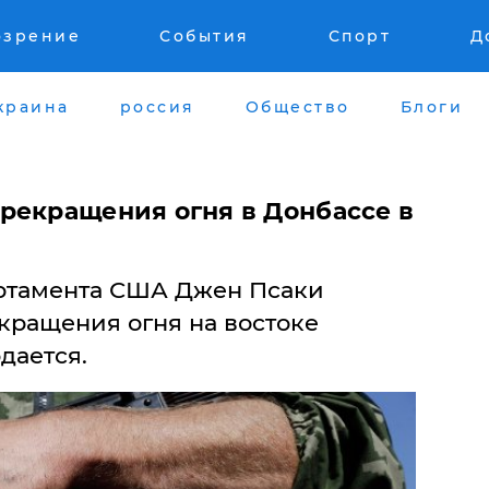
озрение
События
Спорт
Д
краина
россия
Общество
Блоги
рекращения огня в Донбассе в
артамента США Джен Псаки
кращения огня на востоке
дается.