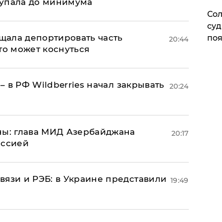
 упала до минимума
Сол
суд
ала депортировать часть
поя
20:44
то может коснуться
 – в РФ Wildberries начал закрывать
20:24
ны: глава МИД Азербайджана
20:17
иссией
вязи и РЭБ: в Украине представили
19:49