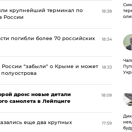
Сик
или крупнейший терминал по
тер
18:38
оли
в России
асти погибли более 70 российских
18:34
Чал
в России "забыли" о Крыме и может
Пут
18:33
Укр
т полуострова
орой дрон: новые детали
18:09
ого самолета в Лейпциге
Дик
нея
тказались еще два крупных
17:59
буд