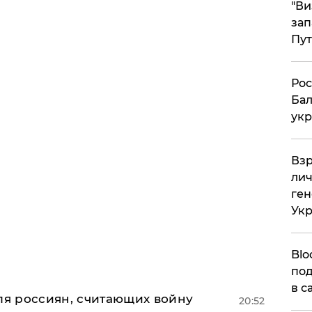
"Ви
зап
Пут
​Ро
Бал
укр
​Вз
лич
ген
Ук
Blo
под
в с
оля россиян, считающих войну
20:52