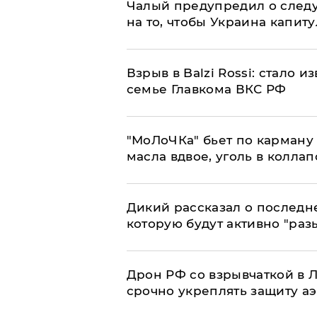
Чалый предупредил о след
на то, чтобы Украина капит
Взрыв в Balzi Rossi: стало 
семье Главкома ВКС РФ
​"МоЛоЧКа" бьет по карману 
масла вдвое, уголь в коллап
Дикий рассказал о последн
которую будут активно "раз
​Дрон РФ со взрывчаткой в
срочно укреплять защиту а