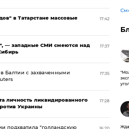
См
дов" в Татарстане массовые
17:42
Б
", — западные СМИ смеются над
17:37
Сибирь
​"М
 в Балтии с захваченными
17:35
эксп
uters
уго
рыта личность ликвидированного
17:28
против Украины
Жда
ии подхватила "голландскую
16:20