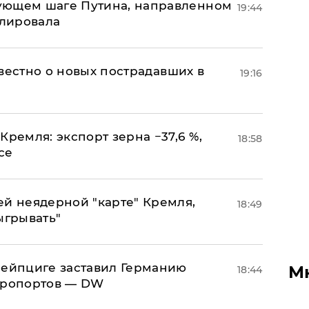
ующем шаге Путина, направленном
19:44
улировала
известно о новых пострадавших в
19:16
Кремля: экспорт зерна −37,6 %,
18:58
се
ей неядерной "карте" Кремля,
18:49
ыгрывать"
 Лейпциге заставил Германию
М
18:44
эропортов — DW