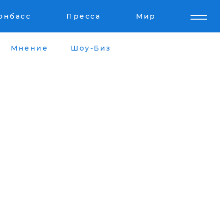
онбасс
Пресса
Мир
Мнение
Шоу-Биз