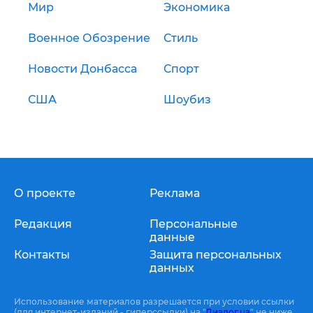
Мир
Экономика
Военное Обозрение
Стиль
Новости Донбасса
Спорт
США
Шоубиз
О проекте
Реклама
Редакция
Персональные
данные
Контакты
Защита персональных
данных
Использование материалов разрешается при условии ссылки
(для интернет-изданий - гиперссылки) на "
Диалог.ua
" не ниже