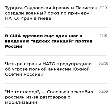
Турция, Саудовская Аравия и Пакистан
21:19
создали военный союз по примеру
НАТО: Иран в гневе
В США сделали еще один шаг к
21:15
введению "адских санкций" против
России
Четыре страны НАТО предупредили
20:35
об угрозе полной аннексии Южной
Осетии Россией
​"Не тот народ", — Соловьев оскорбил
20:28
россиян из-за разговоров о
мобилизации