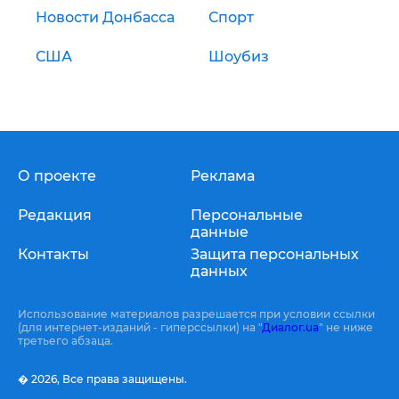
Новости Донбасса
Спорт
США
Шоубиз
О проекте
Реклама
Редакция
Персональные
данные
Контакты
Защита персональных
данных
Использование материалов разрешается при условии ссылки
(для интернет-изданий - гиперссылки) на "
Диалог.ua
" не ниже
третьего абзаца.
� 2026,
Все права защищены.