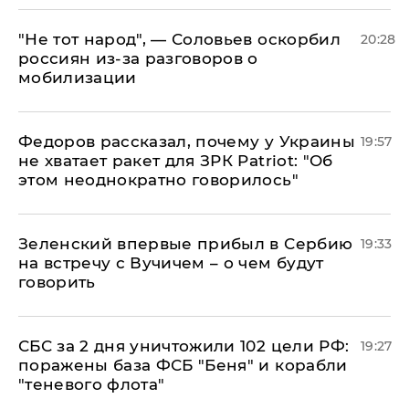
​"Не тот народ", — Соловьев оскорбил
20:28
россиян из-за разговоров о
мобилизации
Федоров рассказал, почему у Украины
19:57
не хватает ракет для ЗРК Patriot: "Об
этом неоднократно говорилось"
Зеленский впервые прибыл в Сербию
19:33
на встречу с Вучичем – о чем будут
говорить
СБС за 2 дня уничтожили 102 цели РФ:
19:27
поражены база ФСБ "Беня" и корабли
"теневого флота"