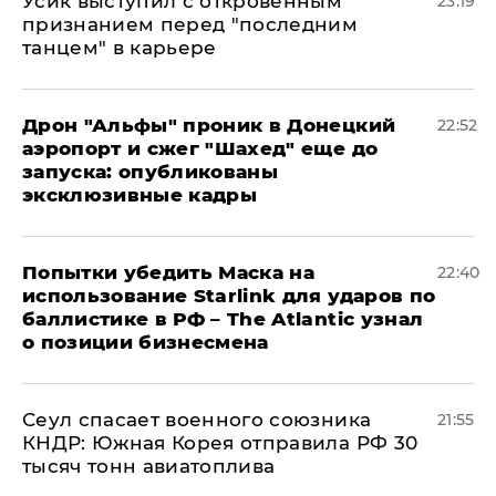
Усик выступил с откровенным
23:19
признанием перед "последним
танцем" в карьере
Дрон "Альфы" проник в Донецкий
22:52
аэропорт и сжег "Шахед" еще до
запуска: опубликованы
эксклюзивные кадры
Попытки убедить Маска на
22:40
использование Starlink для ударов по
баллистике в РФ – The Atlantic узнал
о позиции бизнесмена
​Сеул спасает военного союзника
21:55
КНДР: Южная Корея отправила РФ 30
тысяч тонн авиатоплива