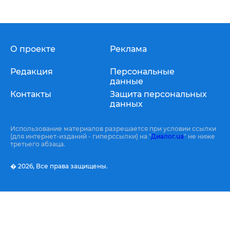
О проекте
Реклама
Редакция
Персональные
данные
Контакты
Защита персональных
данных
Использование материалов разрешается при условии ссылки
(для интернет-изданий - гиперссылки) на "
Диалог.ua
" не ниже
третьего абзаца.
� 2026,
Все права защищены.