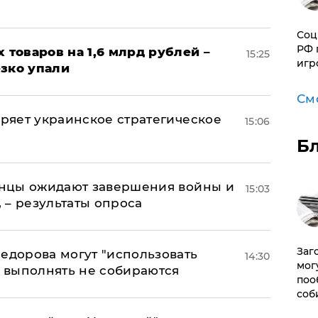
Соц
РФ 
х товаров на 1,6 млрд рублей –
15:25
игр
езко упали
См
оряет украинское стратегическое
15:06
Б
аинцы ожидают завершения войны и
15:03
, – результаты опроса
Заг
едорова могут "использовать
14:30
мог
о выполнять не собираются
поо
соб