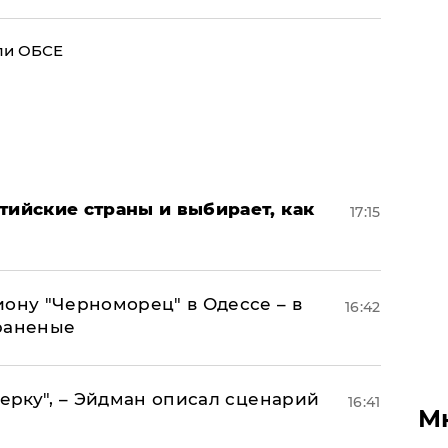
ли ОБСЕ
тийские страны и выбирает, как
17:15
иону "Черноморец" в Одессе – в
16:42
раненые
керку", – Эйдман описал сценарий
16:41
М