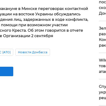
пос
ско
акануне в Минске переговорах контактной
До
уации на востоке Украины обсуждались
ения лиц, задержанных в ходе конфликта,
й помощи при возможном участии
​Зе
ого Креста. Об этом говорится в отчете
раз
е Организации 2 сентября
Кон
рак
 (АТО)
Новости Донбасса
​Wi
тов
ата
Спу
укр
ре