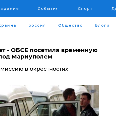
озрение
События
Спорт
Д
краина
россия
Общество
Блоги
ет - ОБСЕ посетила временную
под Мариуполем
миссию в окрестностях