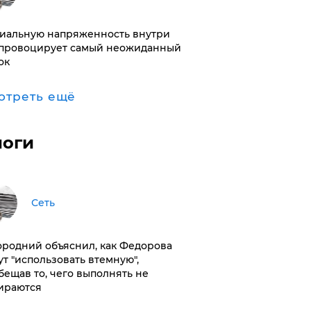
иальную напряженность внутри
провоцирует самый неожиданный
ок
отреть ещё
логи
Сеть
ородний объяснил, как Федорова
ут "использовать втемную",
бещав то, чего выполнять не
ираются