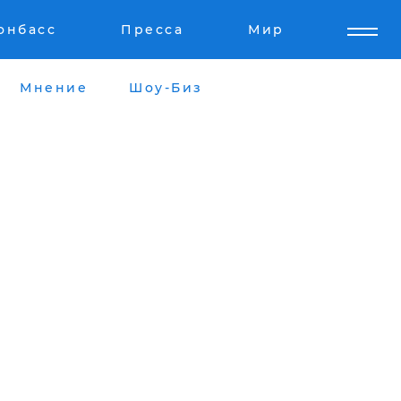
онбасс
Пресса
Мир
Мнение
Шоу-Биз