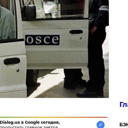
Гл
Dialog.ua в Google сегодня,
​БЭ
✓
пропустить главное завтра.