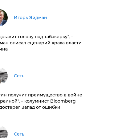
Игорь Эйдман
дставит голову под табакерку", –
ман описал сценарий краха власти
ина
Сеть
тин получит преимущество в войне
краиной", – колумнист Bloomberg
достерег Запад от ошибки
Сеть