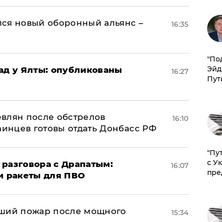
ся новый оборонный альянс –
16:35
​"По
Эйд
рад у Ялты: опубликованы
16:27
Пут
влян после обстрелов
16:10
аинцев готовы отдать Донбасс РФ
"Пу
с У
 разговора с Драпатым:
16:07
пре
и ракеты для ПВО
йший пожар после мощного
15:34