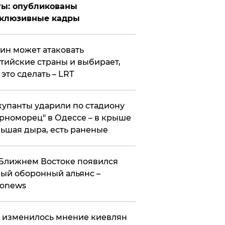
ты: опубликованы
склюзивные кадры
ин может атаковать
тийские страны и выбирает,
 это сделать – LRT
упанты ударили по стадиону
рноморец" в Одессе – в крыше
ьшая дыра, есть раненые
Ближнем Востоке появился
ый оборонный альянс –
ronews
 изменилось мнение киевлян