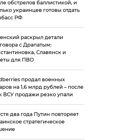
ле обстрелов баллистикой, и
лько украинцев готовы отдать
нбасс РФ
ленский раскрыл детали
говора с Драпатым:
стантиновка, Славянск и
еты для ПВО
ldberries продал военных
аров на 1,6 млрд рублей – после
к ВСУ продажи резко упали
стя два года Путин повторяет
аинское стратегическое
шение