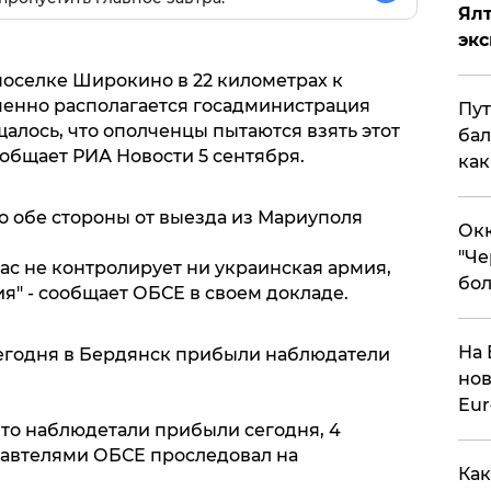
Ял
эк
поселке Широкино в 22 километрах к
еменно располагается госадминистрация
Пут
алось, что ополченцы пытаются взять этот
бал
общает РИА Новости 5 сентября.
как
по обе стороны от выезда из Мариуполя
Окк
"Че
час не контролирует ни украинская армия,
бол
" - сообщает ОБСЕ в своем докладе.
На 
годня в Бердянск прибыли наблюдатели
нов
Eu
то наблюдетали прибыли сегодня, 4
тавтелями ОБСЕ проследовал на
Как