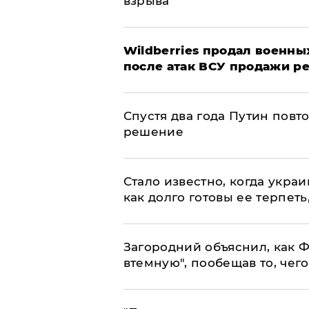
взрыва
​Wildberries продал военны
после атак ВСУ продажи р
Спустя два года Путин повт
решение
Стало известно, когда укр
как долго готовы ее терпеть
Загородний объяснил, как Ф
втемную", пообещав то, чег