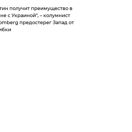
тин получит преимущество в
не с Украиной", – колумнист
omberg предостерег Запад от
ибки