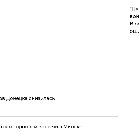
"Пу
вой
Blo
ош
ов Донецка снизилась
трехсторонней встречи в Минске