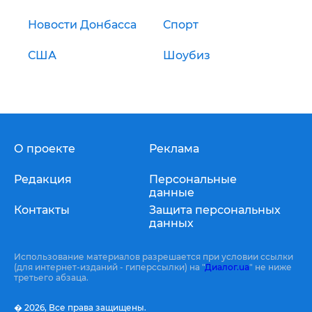
Новости Донбасса
Спорт
США
Шоубиз
О проекте
Реклама
Редакция
Персональные
данные
Контакты
Защита персональных
данных
Использование материалов разрешается при условии ссылки
(для интернет-изданий - гиперссылки) на "
Диалог.ua
" не ниже
третьего абзаца.
� 2026,
Все права защищены.