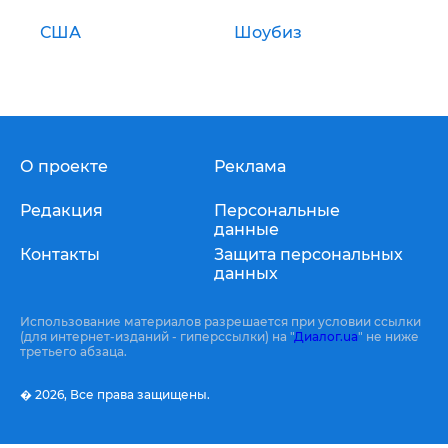
США
Шоубиз
О проекте
Реклама
Редакция
Персональные
данные
Контакты
Защита персональных
данных
Использование материалов разрешается при условии ссылки
(для интернет-изданий - гиперссылки) на "
Диалог.ua
" не ниже
третьего абзаца.
� 2026,
Все права защищены.