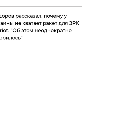
оров рассказал, почему у
аины не хватает ракет для ЗРК
riot: "Об этом неоднократно
орилось"