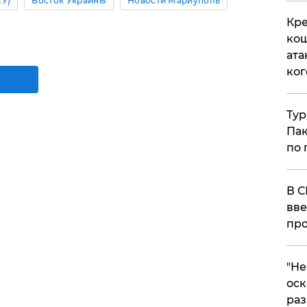
СУ)
Восток Украины
Новости Мариуполь
Кре
кош
ата
ког
Тур
Пак
по 
В С
вве
про
​"Н
оск
раз