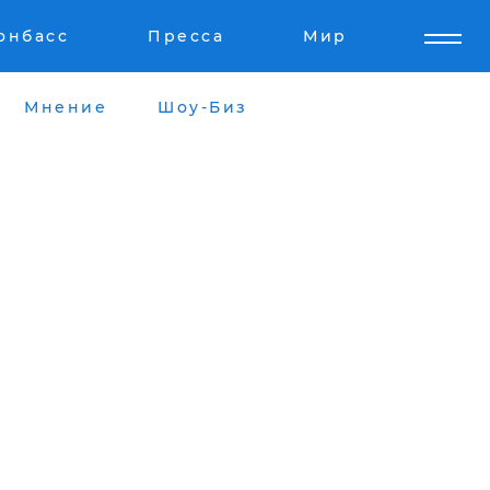
онбасс
Пресса
Мир
Мнение
Шоу-Биз