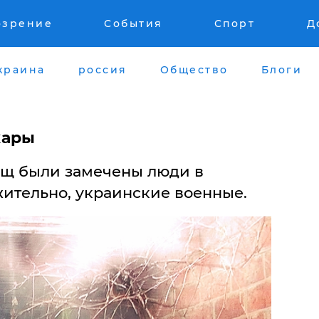
озрение
События
Спорт
Д
краина
россия
Общество
Блоги
жары
ищ были замечены люди в
ительно, украинские военные.