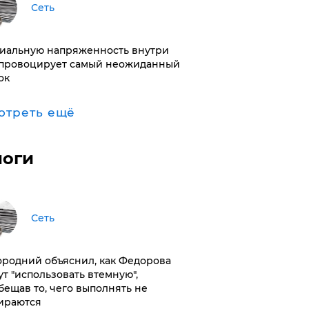
Сеть
иальную напряженность внутри
провоцирует самый неожиданный
ок
отреть ещё
логи
Сеть
ородний объяснил, как Федорова
ут "использовать втемную",
бещав то, чего выполнять не
ираются