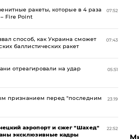
енитные ракеты, которые в 4 раза
07:52
 Fire Point
вал способ, как Украина сможет
07:43
ских баллистических ракет
рани отреагировали на удар
05:51
ным признанием перед "последним
23:19
нецкий аэропорт и сжег "Шахед"
22:52
ваны эксклюзивные кадры
М