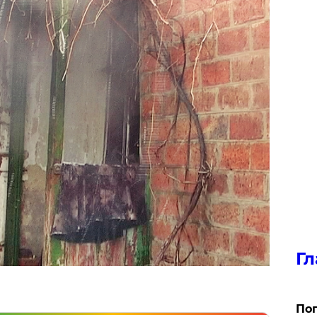
Гл
Поп