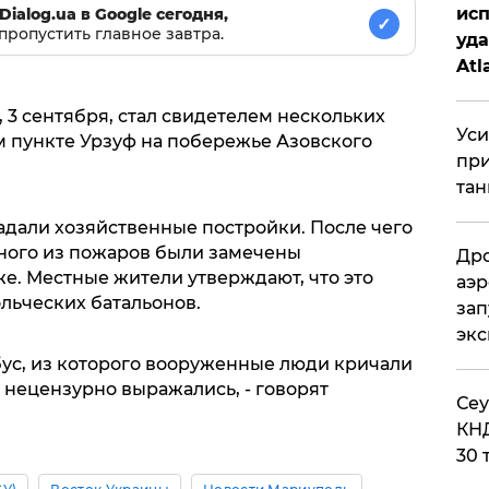
исп
Dialog.ua в Google сегодня,
✓
пропустить главное завтра.
уда
Atl
би
, 3 сентября, стал свидетелем нескольких
Уси
 пункте Урзуф на побережье Азовского
при
тан
адали хозяйственные постройки. После чего
дного из пожаров были замечены
Дро
. Местные жители утверждают, что это
аэр
льческих батальонов.
зап
эк
ус, из которого вооруженные люди кричали
 нецензурно выражались, - говорят
​Се
КНД
30 