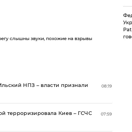
Фед
Укр
Pat
гов
егу слышны звуки, похожие на взрывы
льский НПЗ – власти признали
08:19
й терроризировала Киев – ГСЧС
07:59