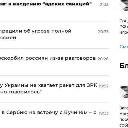
аг к введению "адских санкций"
21:15
Соц
РФ 
предили об угрозе полной
20:35
игр
оссией
См
 оскорбил россиян из-за разговоров
20:28
Б
у Украины не хватает ракет для ЗРК
19:57
тно говорилось"
Заг
в Сербию на встречу с Вучичем – о
19:33
мог
поо
соб