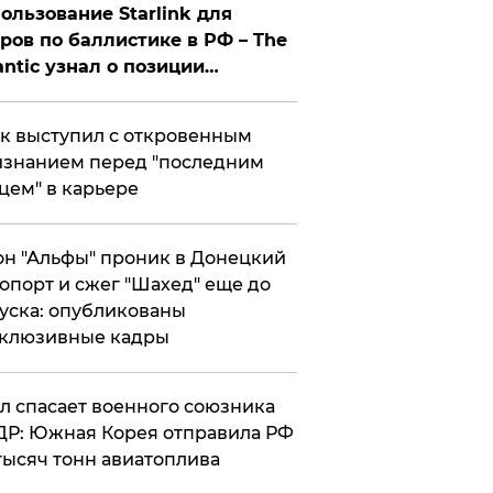
ользование Starlink для
ров по баллистике в РФ – The
antic узнал о позиции
знесмена
к выступил с откровенным
знанием перед "последним
цем" в карьере
н "Альфы" проник в Донецкий
опорт и сжег "Шахед" еще до
уска: опубликованы
склюзивные кадры
ул спасает военного союзника
Р: Южная Корея отправила РФ
тысяч тонн авиатоплива