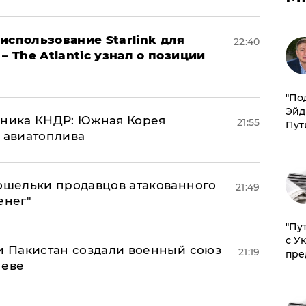
использование Starlink для
22:40
– The Atlantic узнал о позиции
​"По
Эйд
юзника КНДР: Южная Корея
21:55
Пут
н авиатоплива
кошельки продавцов атакованного
21:49
енег"
"Пу
с У
 и Пакистан создали военный союз
21:19
пре
неве