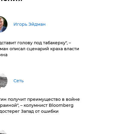
Игорь Эйдман
дставит голову под табакерку", –
ман описал сценарий краха власти
ина
Сеть
тин получит преимущество в войне
краиной", – колумнист Bloomberg
достерег Запад от ошибки