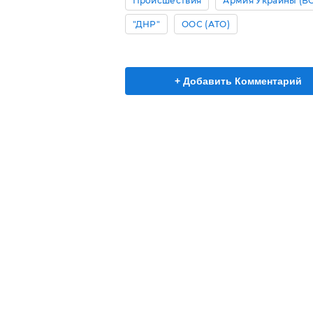
Происшествия
Армия Украины (В
"ДНР"
ООС (АТО)
+ Добавить Комментарий