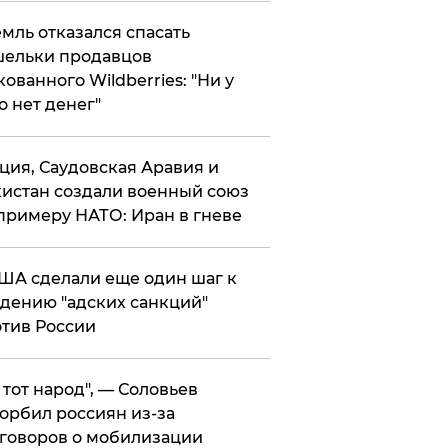
мль отказался спасать
ельки продавцов
кованного Wildberries: "Ни у
о нет денег"
ция, Саудовская Аравия и
истан создали военный союз
примеру НАТО: Иран в гневе
ША сделали еще один шаг к
дению "адских санкций"
тив России
е тот народ", — Соловьев
орбил россиян из-за
говоров о мобилизации