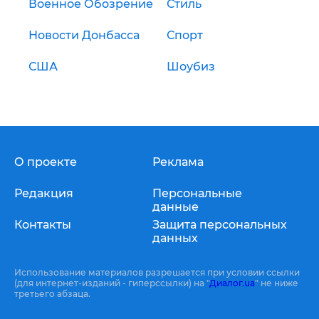
Военное Обозрение
Стиль
Новости Донбасса
Спорт
США
Шоубиз
О проекте
Реклама
Редакция
Персональные
данные
Контакты
Защита персональных
данных
Использование материалов разрешается при условии ссылки
(для интернет-изданий - гиперссылки) на "
Диалог.ua
" не ниже
третьего абзаца.