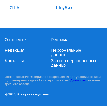
США
Шоубиз
О проекте
Реклама
Редакция
Персональные
данные
Контакты
Защита персональных
данных
Использование материалов разрешается при условии ссылки
(для интернет-изданий - гиперссылки) на "
Диалог.ua
" не ниже
третьего абзаца.
� 2026,
Все права защищены.