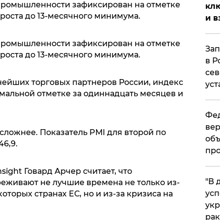
 промышленности зафиксирован на отметке
клю
 роста до 13-месячного минимума.
и в
 промышленности зафиксирован на отметке
Зап
 роста до 13-месячного минимума.
в Р
сев
пнейших торговых партнеров России, индекс
уст
имальной отметке за одиннадцать месяцев и
Фед
вер
сложнее. Показатель PMI для второй по
объ
6,9.
про
sight Говард Арчер считает, что
​"В
живают не лучшие времена не только из-
усп
оторых странах ЕС, но и из-за кризиса на
укр
рак