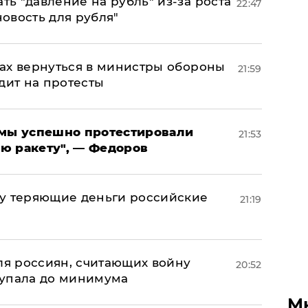
ь "давление на рубль" из-за роста
22:47
новость для рубля"
ах вернуться в министры обороны
21:59
дит на протесты
я мы успешно протестировали
21:53
ю ракету", — Федоров
му теряющие деньги российские
21:19
а
оля россиян, считающих войну
20:52
 упала до минимума
М