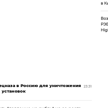
в К
Воз
РЭБ
Hig
пецназа в Россию для уничтожения
23:31
 установок