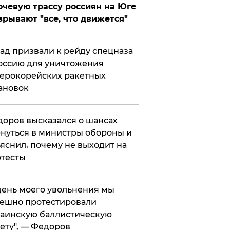
чевую трассу россиян на Юге
зрывают "все, что движется"
ад призвали к рейду спецназа
оссию для уничтожения
ерокорейских ракетных
ановок
оров высказался о шансах
нуться в министры обороны и
яснил, почему не выходит на
тесты
 день моего увольнения мы
ешно протестировали
аинскую баллистическую
ету", — Федоров