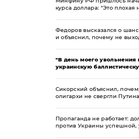
Минфину РФ пришлось начат
курса доллара: "Это плохая 
Федоров высказался о шанс
и объяснил, почему не выхо
​"В день моего увольнени
украинскую баллистическу
Сикорский объяснил, поче
олигархи не свергли Путин
​Пропаганда не работает: д
против Украины успешной,