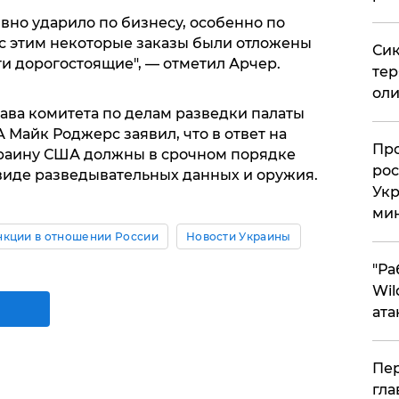
вно ударило по бизнесу, особенно по
 с этим некоторые заказы были отложены
Сик
ти дорогостоящие", — отметил Арчер.
тер
оли
глава комитета по делам разведки палаты
Майк Роджерс заявил, что в ответ на
​Пр
краину США должны в срочном порядке
рос
виде разведывательных данных и оружия.
Укр
ми
нкции в отношении России
Новости Украины
"Ра
Wil
ата
Пер
гла