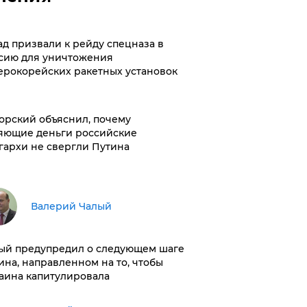
ад призвали к рейду спецназа в
сию для уничтожения
ерокорейских ракетных установок
орский объяснил, почему
яющие деньги российские
гархи не свергли Путина
Валерий Чалый
ый предупредил о следующем шаге
ина, направленном на то, чтобы
аина капитулировала