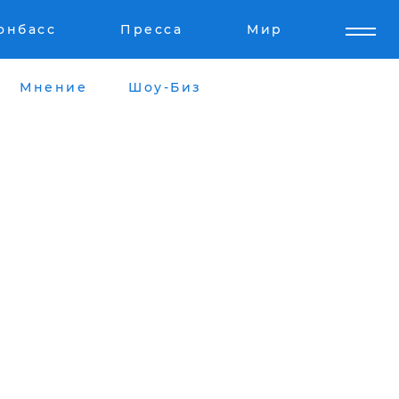
онбасс
Пресса
Мир
Мнение
Шоу-Биз