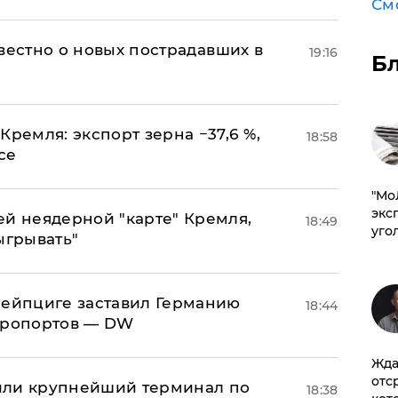
См
известно о новых пострадавших в
19:16
Б
Кремля: экспорт зерна −37,6 %,
18:58
се
​"М
эксп
ей неядерной "карте" Кремля,
18:49
уго
ыгрывать"
 Лейпциге заставил Германию
18:44
эропортов — DW
Жда
отс
или крупнейший терминал по
18:38