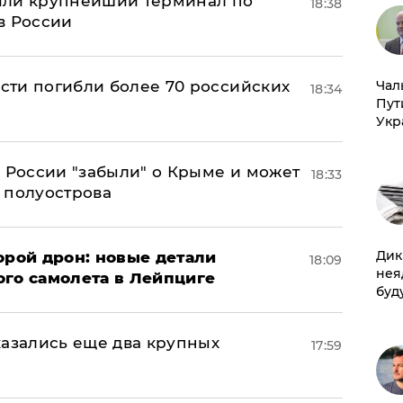
или крупнейший терминал по
18:38
в России
Чал
асти погибли более 70 российских
18:34
Пут
Укр
в России "забыли" о Крыме и может
18:33
т полуострова
Дик
орой дрон: новые детали
18:09
нея
ого самолета в Лейпциге
буд
тказались еще два крупных
17:59