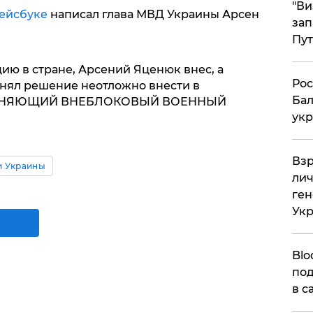
"Ви
Фейсбуке
написал глава МВД Украины Арсен
зап
Пут
ию в стране, Арсений Яценюк внес, а
​Ро
нял решение неотложно внести в
Бал
ОТМЕНЯЮЩИЙ ВНЕБЛОКОВЫЙ ВОЕННЫЙ
укр
​Вз
и Украины
лич
ген
Ук
Blo
под
в с