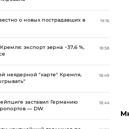
известно о новых пострадавших в
19:16
Кремля: экспорт зерна −37,6 %,
18:58
се
ей неядерной "карте" Кремля,
18:49
ыгрывать"
 Лейпциге заставил Германию
18:44
эропортов — DW
М