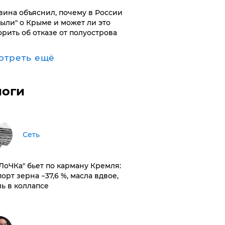
вина объяснил, почему в России
были" о Крыме и может ли это
орить об отказе от полуострова
отреть ещё
логи
Сеть
оЛоЧКа" бьет по карману Кремля:
орт зерна −37,6 %, масла вдвое,
ль в коллапсе