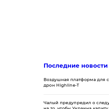
Последние новости
Воздушная платформа для с
дрон Highline-T
Чалый предупредил о след
на то, чтобы Украина капит