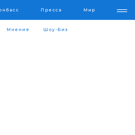
онбасс
Пресса
Мир
Мнение
Шоу-Биз