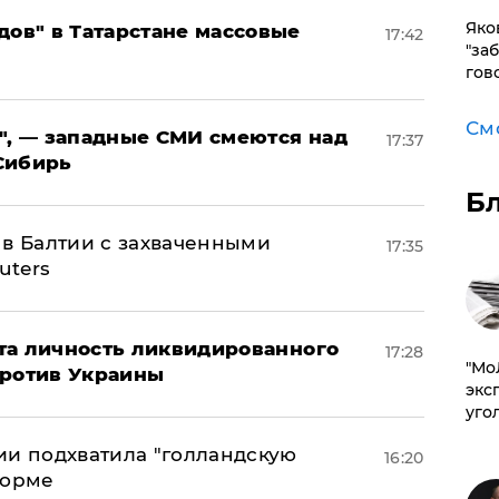
Яко
дов" в Татарстане массовые
17:42
"за
гов
См
", — западные СМИ смеются над
17:37
Сибирь
Б
 в Балтии с захваченными
17:35
uters
рыта личность ликвидированного
17:28
​"М
против Украины
эксп
уго
ии подхватила "голландскую
16:20
форме