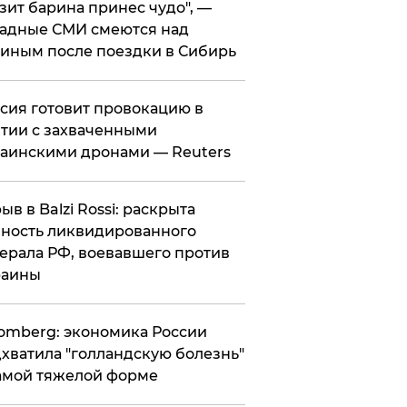
зит барина принес чудо", —
адные СМИ смеются над
иным после поездки в Сибирь
ссия готовит провокацию в
тии с захваченными
аинскими дронами — Reuters
рыв в Balzi Rossi: раскрыта
ность ликвидированного
ерала РФ, воевавшего против
раины
omberg: экономика России
хватила "голландскую болезнь"
амой тяжелой форме