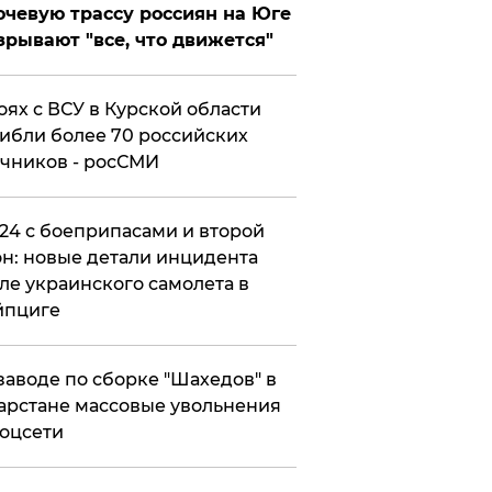
чевую трассу россиян на Юге
зрывают "все, что движется"
оях с ВСУ в Курской области
ибли более 70 российских
чников - росСМИ
24 с боеприпасами и второй
н: новые детали инцидента
ле украинского самолета в
йпциге
заводе по сборке "Шахедов" в
арстане массовые увольнения
оцсети