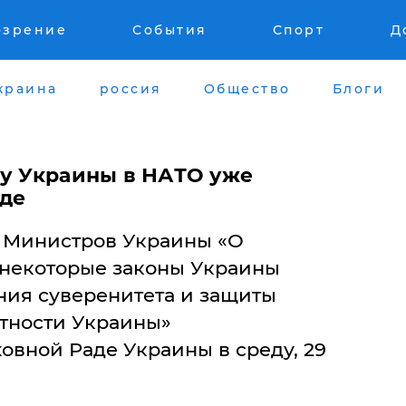
озрение
События
Спорт
Д
краина
россия
Общество
Блоги
су Украины в НАТО уже
аде
 Министров Украины «О
 некоторые законы Украины
ния суверенитета и защиты
тности Украины»
овной Раде Украины в среду, 29