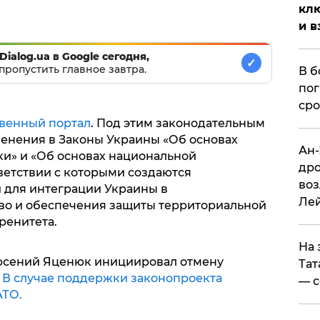
клю
и в
Dialog.ua в Google сегодня,
✓
пропустить главное завтра.
В б
пог
сро
венный портал
. Под этим законодательным
менения в Законы Украины «Об основах
Ан-
и» и «Об основах национальной
дро
ветствии с которыми создаются
воз
 для интеграции Украины в
Ле
во и обеспечения защиты территориальной
ренитета.
На 
 Арсений Яценюк инициировал отмену
Тат
.
В случае поддержки законопроекта
— с
АТО.