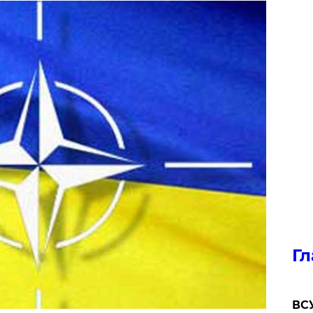
Гл
ВСУ