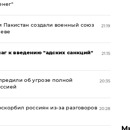
енег"
 и Пакистан создали военный союз
21:19
неве
аг к введению "адских санкций"
21:15
предили об угрозе полной
20:35
оссией
 оскорбил россиян из-за разговоров
20:28
М