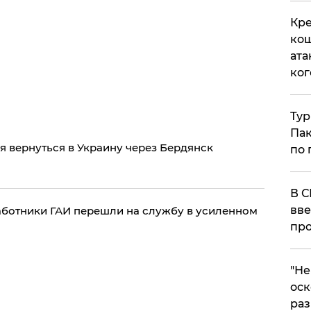
Кре
кош
ата
ког
Тур
Пак
я вернуться в Украину через Бердянск
по 
В С
вве
аботники ГАИ перешли на службу в усиленном
про
​"Н
оск
раз