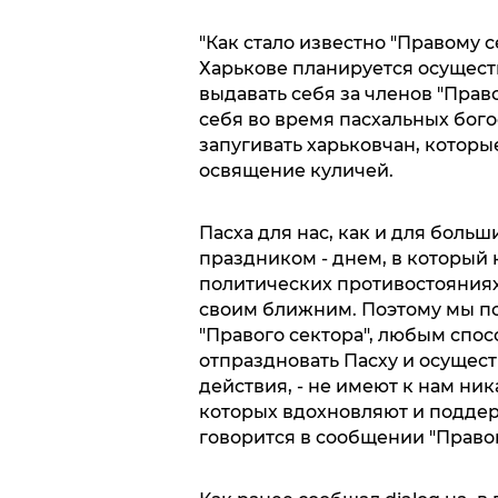
"Как стало известно "Правому 
Харькове планируется осущест
выдавать себя за членов "Прав
себя во время пасхальных бого
запугивать харьковчан, котор
освящение куличей.
Пасха для нас, как и для боль
праздником - днем, в который 
политических противостояниях 
своим ближним. Поэтому мы под
"Правого сектора", любым спо
отпраздновать Пасху и осущес
действия, - не имеют к нам ник
которых вдохновляют и поддерж
говорится в сообщении "Правог