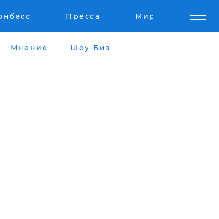
онбасс
Пресса
Мир
Мнение
Шоу-Биз