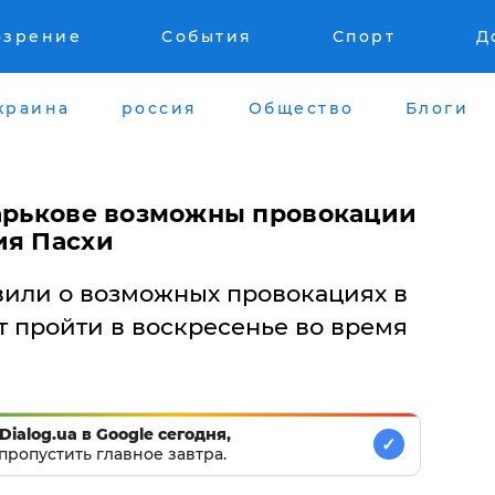
озрение
События
Спорт
Д
краина
россия
Общество
Блоги
Харькове возможны провокации
ия Пасхи
явили о возможных провокациях в
т пройти в воскресенье во время
Dialog.ua в Google сегодня,
✓
пропустить главное завтра.