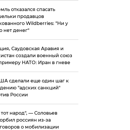
мль отказался спасать
ельки продавцов
кованного Wildberries: "Ни у
о нет денег"
ция, Саудовская Аравия и
истан создали военный союз
примеру НАТО: Иран в гневе
ША сделали еще один шаг к
дению "адских санкций"
тив России
е тот народ", — Соловьев
орбил россиян из-за
говоров о мобилизации