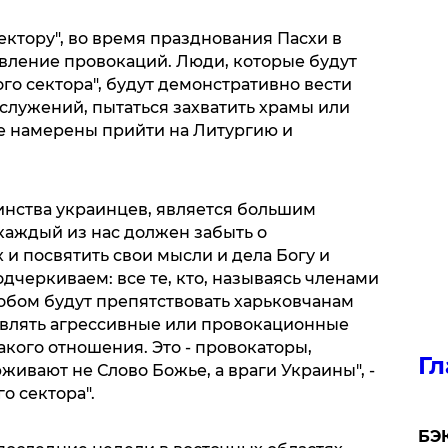
сектору", во время празднования Пасхи в
вление провокаций. Люди, которые будут
ого сектора", будут демонстративно вести
служений, пытаться захватить храмы или
ые намерены прийти на Литургию и
шинства украинцев, является большим
каждый из нас должен забыть о
и посвятить свои мысли и дела Богу и
черкиваем: все те, кто, называясь членами
собом будут препятствовать харьковчанам
твлять агрессивные или провокационные
акого отношения. Это - провокаторы,
Гл
ивают не Слово Божье, а враги Украины", -
о сектора".
​БЭ