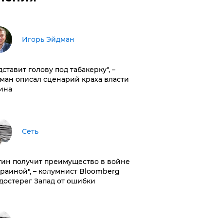
Игорь Эйдман
дставит голову под табакерку", –
ман описал сценарий краха власти
ина
Сеть
тин получит преимущество в войне
краиной", – колумнист Bloomberg
достерег Запад от ошибки