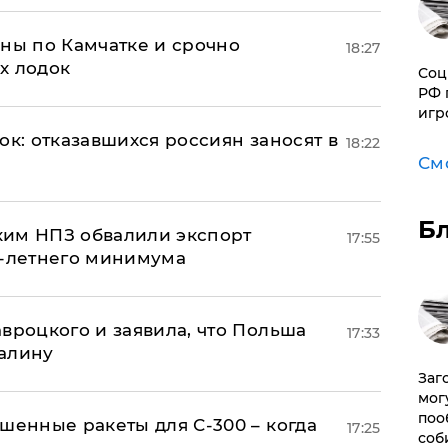
ины по Камчатке и срочно
18:27
х лодок
Соц
РФ 
игр
ок: отказавшихся россиян заносят в
18:22
См
Б
ким НПЗ обвалили экспорт
17:55
0-летнего минимума
авроцкого и заявила, что Польша
17:33
алину
Заг
мог
поо
шенные ракеты для С-300 – когда
17:25
соб