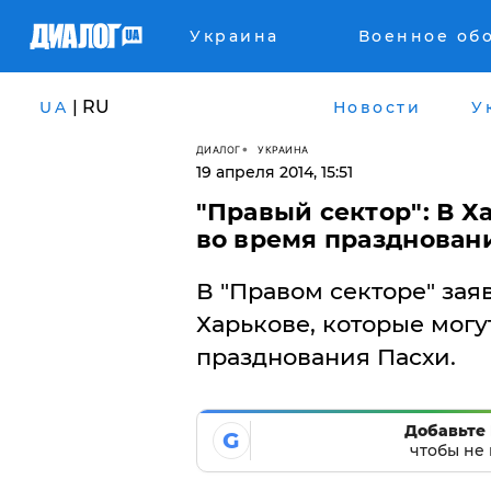
Украина
Военное об
| RU
UA
Новости
У
ДИАЛОГ
УКРАИНА
19 апреля 2014, 15:51
"Правый сектор": В 
во время празднован
В "Правом секторе" за
Харькове, которые могу
празднования Пасхи.
Добавьте 
G
чтобы не 