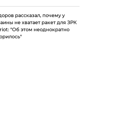
оров рассказал, почему у
аины не хватает ракет для ЗРК
riot: "Об этом неоднократно
орилось"