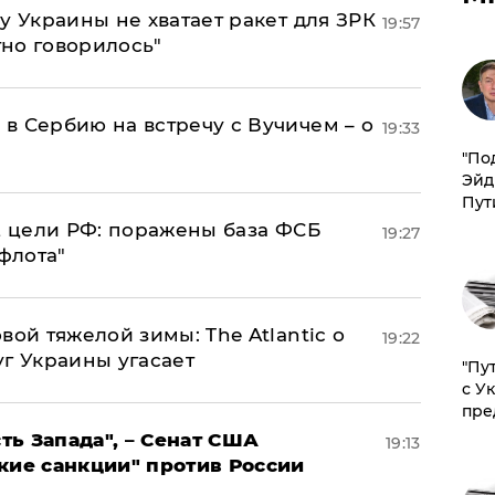
у Украины не хватает ракет для ЗРК
19:57
тно говорилось"
в Сербию на встречу с Вучичем – о
19:33
​"По
Эйд
Пут
2 цели РФ: поражены база ФСБ
19:27
флота"
вой тяжелой зимы: The Atlantic о
19:22
г Украины угасает
"Пу
с У
пре
ь Запада", – Сенат США
19:13
кие санкции" против России