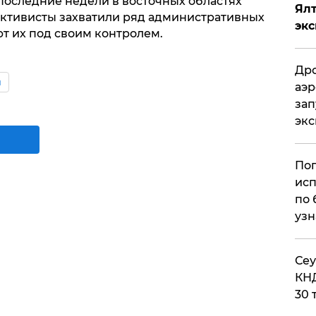
в последние недели в восточных областях
Ял
ктивисты захватили ряд административных
эк
т их под своим контролем.
Дро
ы
аэр
зап
эк
Поп
исп
по 
узн
​Се
КНД
30 