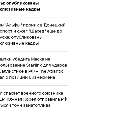
ты: опубликованы
склюзивные кадры
н "Альфы" проник в Донецкий
опорт и сжег "Шахед" еще до
уска: опубликованы
склюзивные кадры
ытки убедить Маска на
ользование Starlink для ударов
баллистике в РФ – The Atlantic
ал о позиции бизнесмена
ул спасает военного союзника
Р: Южная Корея отправила РФ
тысяч тонн авиатоплива