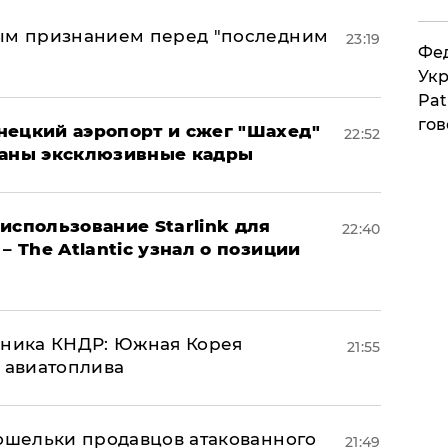
ным признанием перед "последним
23:19
Фед
Укр
Pat
гов
нецкий аэропорт и сжег "Шахед"
22:52
ваны эксклюзивные кадры
использование Starlink для
22:40
– The Atlantic узнал о позиции
юзника КНДР: Южная Корея
21:55
н авиатоплива
кошельки продавцов атакованного
21:49