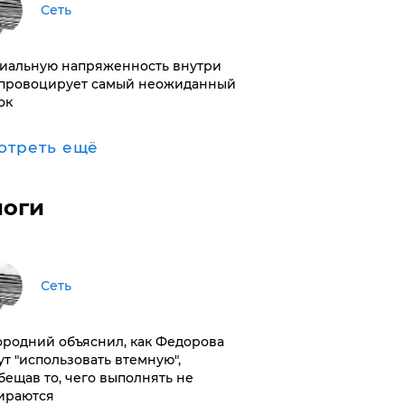
Сеть
иальную напряженность внутри
провоцирует самый неожиданный
ок
отреть ещё
логи
Сеть
ородний объяснил, как Федорова
ут "использовать втемную",
бещав то, чего выполнять не
ираются