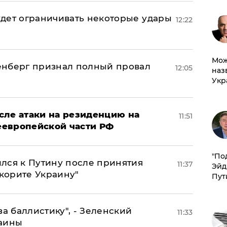
дет ограничивать некоторые удары
12:22
Мож
енберг признал полный провал
12:05
наз
Укр
сле атаки на резиденцию на
11:51
неевропейской части РФ
​"По
лся к Путину после принятия
11:37
Эйд
окорите Украину"
Пут
за баллистику", - Зеленский
11:33
раины