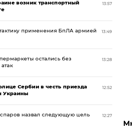
краине возник транспортный
13:57
ге
 тактику применения БпЛА армией
13:49
пермаркеты остались без
13:28
 атак
олице Сербии в честь приезда
12:52
н Украины
аспаров назвал следующую цель
12:27
М