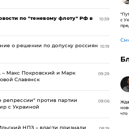
"Пу
вости по "теневому флоту" РФ в
10:59
с У
пре
См
ение о решении по допуску россиян
10:19
Б
, – Макс Покровский и Марк
09:29
овой Славянск
е репрессии" против партии
09:06
Жда
мир с Украиной
нов
что
льский НПЗ – власти признали
08:19