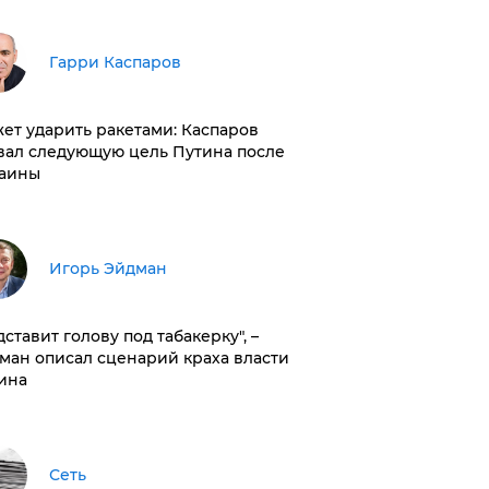
Гарри Каспаров
ет ударить ракетами: Каспаров
вал следующую цель Путина после
аины
Игорь Эйдман
дставит голову под табакерку", –
ман описал сценарий краха власти
ина
Сеть