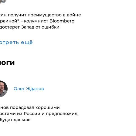
тин получит преимущество в войне
краиной", – колумнист Bloomberg
достерег Запад от ошибки
отреть ещё
логи
Олег Жданов
нов порадовал хорошими
остями из России и предположил,
 будет дальше