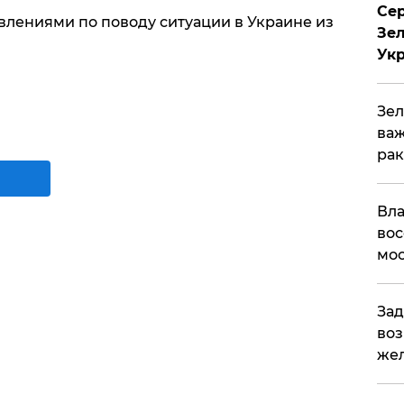
Сер
влениями по поводу ситуации в Украине из
Зел
Ук
Зел
важ
рак
Вла
вос
мос
Зад
воз
жел