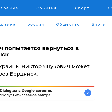
озрение
События
Спорт
Д
краина
россия
Общество
Блоги
ч попытается вернуться в
нск
краины Виктор Янукович может
рез Бердянск.
Dialog.ua в Google сегодня,
✓
пропустить главное завтра.