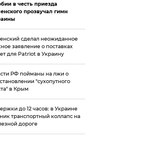
бии в честь приезда
енского прозвучал гимн
раины
енский сделал неожиданное
ное заявление о поставках
ет для Patriot в Украину
сти РФ пойманы на лжи о
становлении "сухопутного
та" в Крым
ержки до 12 часов: в Украине
ник транспортный коллапс на
езной дороге