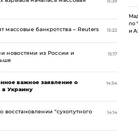
х взрывов началась массовая
15:39
Мад
по 
ят массовые банкротства – Reuters
15:22
и А
и новостями из России и
15:17
льше
нное важное заявление о
14:54
t в Украину
о восстановлении "сухопутного
14:14