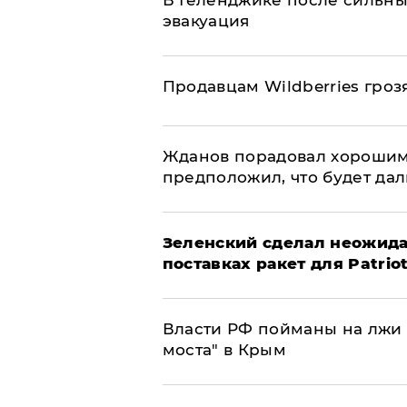
В Геленджике после сильны
эвакуация
Продавцам Wildberries гроз
Жданов порадовал хорошим
предположил, что будет да
Зеленский сделал неожида
поставках ракет для Patrio
Власти РФ пойманы на лжи 
моста" в Крым