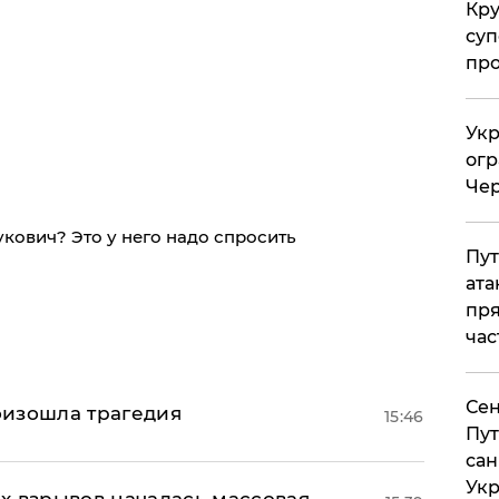
Кр
суп
про
Укр
огр
Чер
кович? Это у него надо спросить
Пут
ата
пря
час
Сен
оизошла трагедия
15:46
Пут
сан
Укр