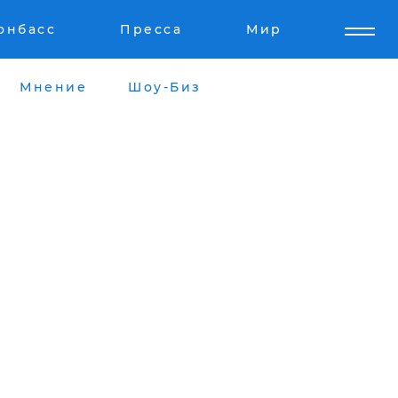
онбасс
Пресса
Мир
Мнение
Шоу-Биз