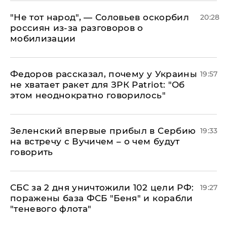
​"Не тот народ", — Соловьев оскорбил
20:28
россиян из-за разговоров о
мобилизации
Федоров рассказал, почему у Украины
19:57
не хватает ракет для ЗРК Patriot: "Об
этом неоднократно говорилось"
Зеленский впервые прибыл в Сербию
19:33
на встречу с Вучичем – о чем будут
говорить
СБС за 2 дня уничтожили 102 цели РФ:
19:27
поражены база ФСБ "Беня" и корабли
"теневого флота"