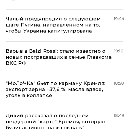
Чалый предупредил о следующем
19:44
шаге Путина, направленном на то,
чтобы Украина капитулировала
Взрыв в Balzi Rossi: стало известно о
19:16
новых пострадавших в семье Главкома
ВКС РФ
​"МоЛоЧКа" бьет по карману Кремля:
18:58
экспорт зерна −37,6 %, масла вдвое,
уголь в коллапсе
Дикий рассказал о последней
18:49
неядерной "карте" Кремля, которую
будут активно "разыгрывать"