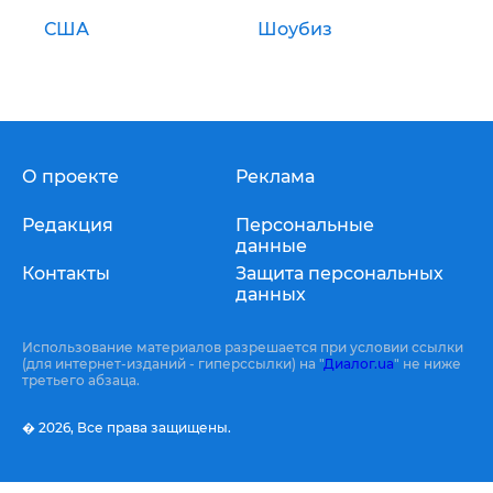
США
Шоубиз
О проекте
Реклама
Редакция
Персональные
данные
Контакты
Защита персональных
данных
Использование материалов разрешается при условии ссылки
(для интернет-изданий - гиперссылки) на "
Диалог.ua
" не ниже
третьего абзаца.
� 2026,
Все права защищены.