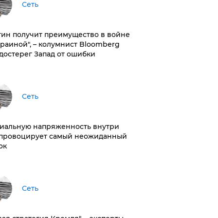
Сеть
тин получит преимущество в войне
краиной", – колумнист Bloomberg
достерег Запад от ошибки
Сеть
иальную напряженность внутри
провоцирует самый неожиданный
ок
Сеть