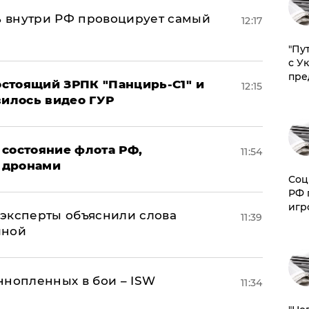
 внутри РФ провоцирует самый
12:17
"Пу
с У
пре
стоящий ЗРПК "Панцирь-С1" и
12:15
вилось видео ГУР
 состояние флота РФ,
11:54
 дронами
Соц
РФ 
игр
– эксперты объяснили слова
11:39
иной
ннопленных в бои – ISW
11:34