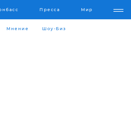
онбасс
Пресса
Мир
Мнение
Шоу-Биз