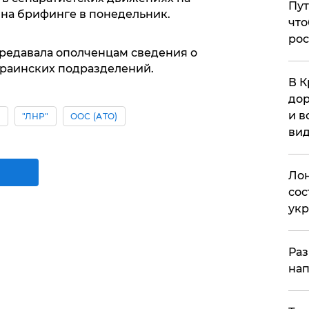
Пут
 на брифинге в понедельник.
что
рос
ередавала ополченцам сведения о
раинских подразделений.
В К
дор
и в
ы
"ЛНР"
ООС (АТО)
вид
Лон
сос
ук
Раз
нап