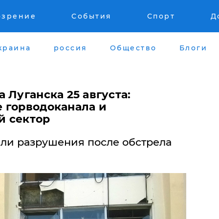
озрение
События
Спорт
Д
краина
россия
Общество
Блоги
 Луганска 25 августа:
 горводоканала и
й сектор
ли разрушения после обстрела