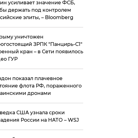
ин усиливает значение ФСБ,
бы держать под контролем
сийские элиты, – Bloomberg
рыму уничтожен
огостоящий ЗРПК "Панцирь-С1"
оенный кран – в Сети появилось
ео ГУР
дон показал плачевное
тояние флота РФ, пораженного
раинскими дронами
ведка США узнала сроки
адения России на НАТО – WSJ