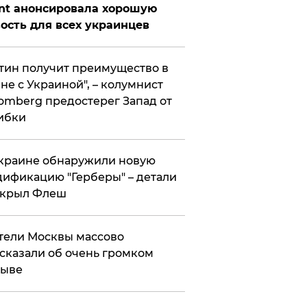
nt анонсировала хорошую
ость для всех украинцев
тин получит преимущество в
не с Украиной", – колумнист
omberg предостерег Запад от
ибки
краине обнаружили новую
ификацию "Герберы" – детали
скрыл Флеш
ели Москвы массово
сказали об очень громком
рыве