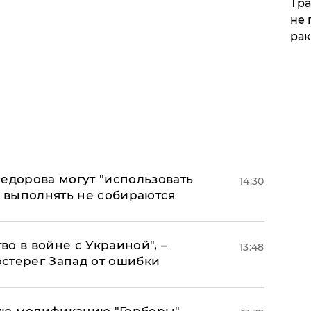
Тра
не 
рак
едорова могут "использовать
14:30
о выполнять не собираются
о в войне с Украиной", –
13:48
стерег Запад от ошибки