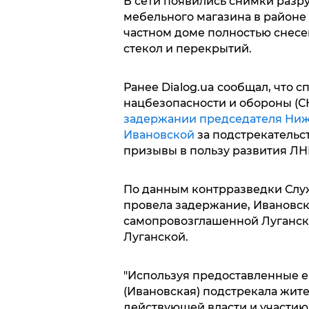
В сети появились снимки разр
мебельного магазина в районе "
частном доме полностью снесе
стекол и перекрытий.
Ранее Dialog.ua сообщал, что 
нацбезопасности и обороны (
задержании председателя Ниж
Ивановской
за подстрекательс
призывы в пользу развития ЛН
По данным контрразведки Служ
провела задержание, Ивановск
самопровозглашенной Луганск
Луганской.
"Используя предоставленные е
(Ивановская) подстрекала жит
действующей власти и участию