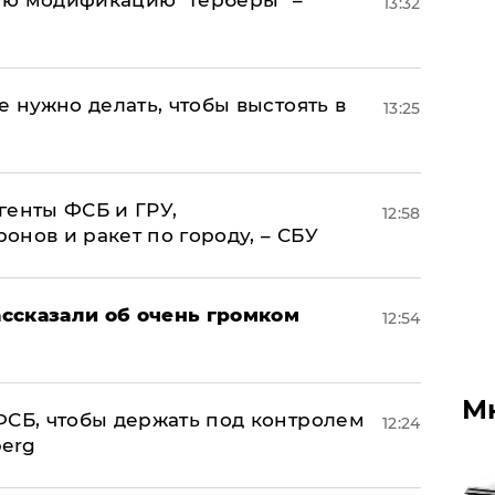
ую модификацию "Герберы" –
13:32
е нужно делать, чтобы выстоять в
13:25
генты ФСБ и ГРУ,
12:58
нов и ракет по городу, – СБУ
ссказали об очень громком
12:54
М
ФСБ, чтобы держать под контролем
12:24
berg