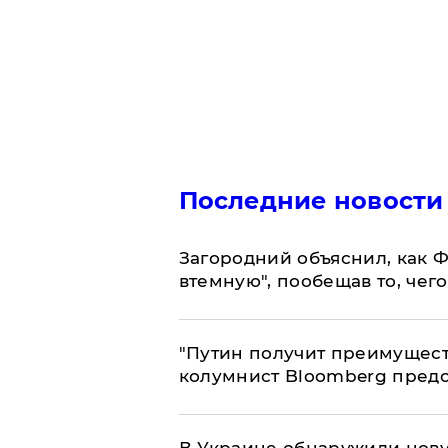
Последние новости
Загородний объяснил, как Ф
втемную", пообещав то, чег
"Путин получит преимуществ
колумнист Bloomberg предо