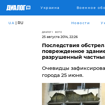
Украина
Военное об
| RU
UA
Новости
У
ДИАЛОГ
ФОТО
25 августа 2014, 22:26
Последствия обстрела
поврежденное здание
разрушенный частны
Очевидцы зафиксирова
города 25 июня.