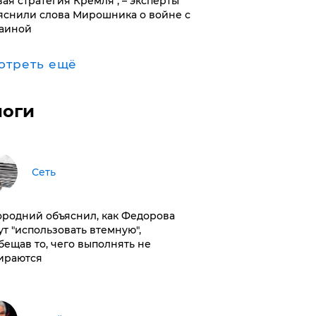
вая стратегия Кремля", – эксперты
яснили слова Мирошника о войне с
аиной
отреть ещё
логи
Сеть
ородний объяснил, как Федорова
ут "использовать втемную",
бещав то, чего выполнять не
ираются