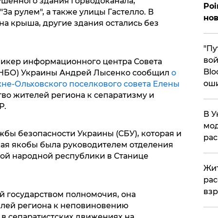
ушенного здания горводоканала,
Poi
За рулем", а также улицы Гастелло. В
нов
на крыша, другие здания остались без
"Пу
вой
спикер информационного центра Совета
Blo
СНБО) Украины Андрей Лысенко сообщил
о
ош
не-Ольховского поселкового совета Елены
тво жителей региона к сепаратизму и
Р.
В У
мод
бы безопасности Украины (СБУ), которая и
ра
ая якобы была руководителем отделения
ой народной республики в Станице
Жит
рас
вз
й государством полномочия, она
елей региона к неповиновению
 в сепаратистских движениях на