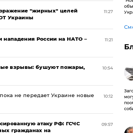
"Но
объ
поражение "жирных" целей
11:27
Укр
ВОТ Украины
См
и нападения России на НАТО –
11:21
Б
ые взрывы: бушуют пожары,
10:54
Заг
 пока не передает Украине новые
10:12
мог
поо
соб
сированную атаку РФ: ГСЧС
09:57
ных гражданах на