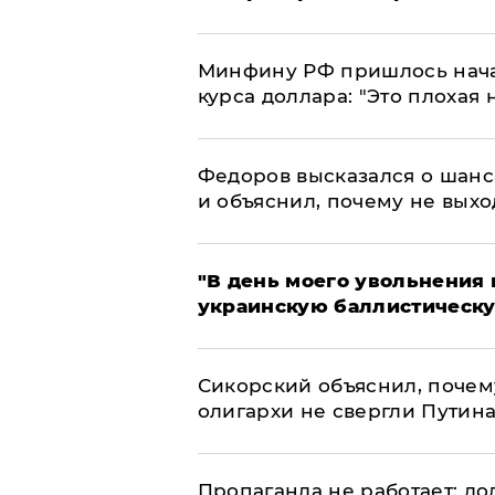
Минфину РФ пришлось начат
курса доллара: "Это плохая 
Федоров высказался о шанс
и объяснил, почему не выхо
​"В день моего увольнени
украинскую баллистическу
Сикорский объяснил, поче
олигархи не свергли Путин
​Пропаганда не работает: д