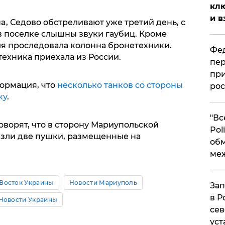
клю
и в
ua, Седово обстреливают уже третий день, с
а, в поселке слышны звуки гаубиц. Кроме
ля проследовала колонна бронетехники.
Фед
техника приехала из России.
пер
при
ормация, что
несколько танков со стороны
рос
ку
.
​"В
оворят, что в сторону Мариупольской
Pol
езли две пушки, размещенные на
об
ме
Восток Украины
Новости Мариуполь
Зап
в Р
Новости Украины
сев
уст