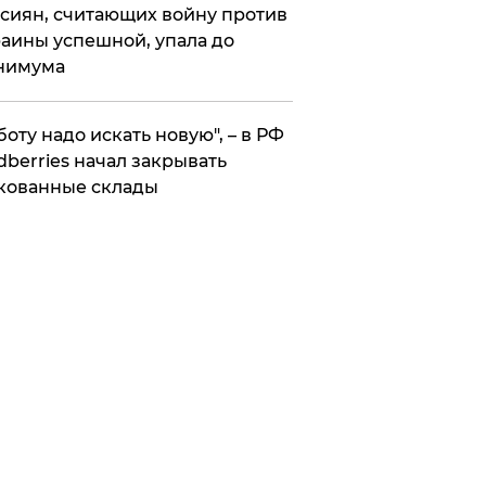
сиян, считающих войну против
аины успешной, упала до
нимума
боту надо искать новую", – в РФ
dberries начал закрывать
кованные склады