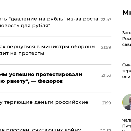
М
ь "давление на рубль" из-за роста
22:47
новость для рубля"
Зап
Рос
сев
ах вернуться в министры обороны
21:59
дит на протесты
Сик
тер
я мы успешно протестировали
21:53
оли
ю ракету", — Федоров
му теряющие деньги российские
21:19
а
Чал
Пут
оля россиян, считающих войну
20:52