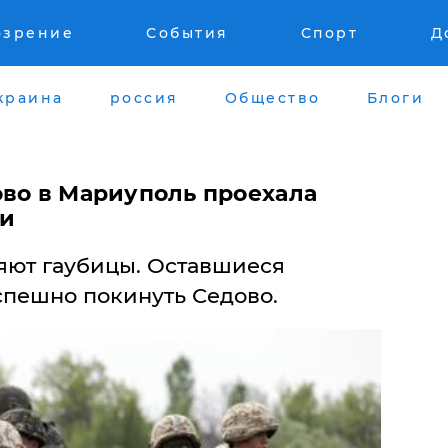
озрение
События
Спорт
Д
краина
россия
Общество
Блоги
ово в Мариуполь проехала
ки
ляют гаубицы. Оставшиеся
пешно покинуть Седово.