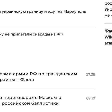
рос
Укр
и украинскую границу и идут на Мариуполь
ми
"Ра
ину не прилетали снаряды из РФ
Wil
ата
рами армии РФ по гражданским
07:35
краины – Флеш
о переговорах с Маском о
07:10
в российской баллистики