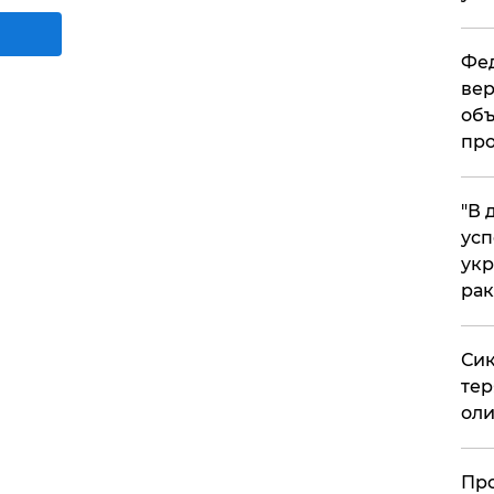
Фед
вер
объ
про
​"В
усп
укр
рак
Сик
тер
оли
​Пр