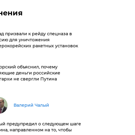
нения
ад призвали к рейду спецназа в
сию для уничтожения
ерокорейских ракетных установок
орский объяснил, почему
яющие деньги российские
гархи не свергли Путина
Валерий Чалый
ый предупредил о следующем шаге
ина, направленном на то, чтобы