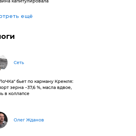
аина капитулировала
отреть ещё
логи
Сеть
оЛоЧКа" бьет по карману Кремля:
орт зерна −37,6 %, масла вдвое,
ль в коллапсе
Олег Жданов