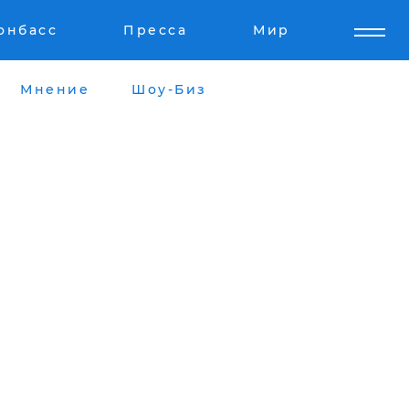
онбасс
Пресса
Мир
Мнение
Шоу-Биз