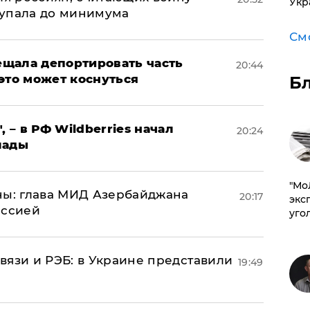
Укр
 упала до минимума
См
щала депортировать часть
20:44
это может коснуться
Б
, – в РФ Wildberries начал
20:24
лады
​"М
ны: глава МИД Азербайджана
20:17
эксп
иссией
уго
вязи и РЭБ: в Украине представили
19:49