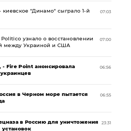
- киевское "Динамо" сыграло 1-й
07:03
 Politico узнало о восстановлении
07:00
й между Украиной и США
 - Fire Point анонсировала
06:56
 украинцев
оссия в Черном море пытается
06:55
да
пецназа в Россию для уничтожения
23:31
 установок