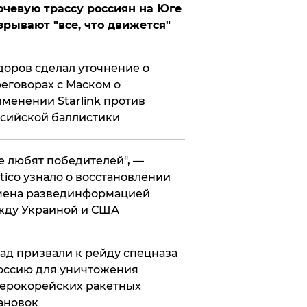
чевую трассу россиян на Юге
зрывают "все, что движется"
оров сделал уточнение о
еговорах с Маском о
менении Starlink против
сийской баллистики
се любят победителей", —
itico узнало о восстановлении
мена развединформацией
жду Украиной и США
ад призвали к рейду спецназа
оссию для уничтожения
ерокорейских ракетных
ановок