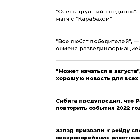
"Очень трудный поединок", 
матч с "Карабахом"
​"Все любят победителей", —
обмена развединформацие
"Может начаться в августе",
хорошую новость для всех
Сибига предупредил, что Р
повторить события 2022 го
Запад призвали к рейду с
северокорейских ракетных