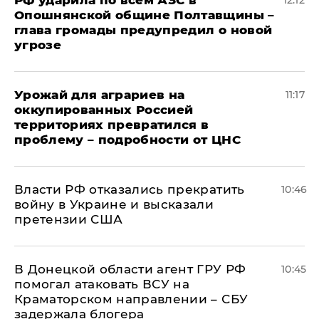
РФ ударила по всем АЗС в
12:12
Опошнянской общине Полтавщины –
глава громады предупредил о новой
угрозе
Урожай для аграриев на
11:17
оккупированных Россией
территориях превратился в
проблему – подробности от ЦНС
Власти РФ отказались прекратить
10:46
войну в Украине и высказали
претензии США
В Донецкой области агент ГРУ РФ
10:45
помогал атаковать ВСУ на
Краматорском направлении – СБУ
задержала блогера