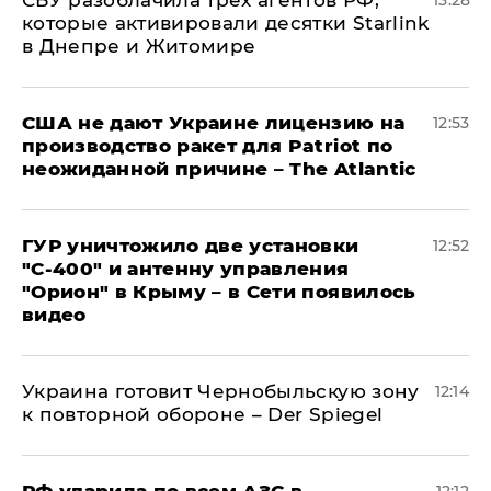
СБУ разоблачила трех агентов РФ,
13:28
которые активировали десятки Starlink
в Днепре и Житомире
США не дают Украине лицензию на
12:53
производство ракет для Patriot по
неожиданной причине – The Atlantic
ГУР уничтожило две установки
12:52
"С‑400" и антенну управления
"Орион" в Крыму – в Сети появилось
видео
Украина готовит Чернобыльскую зону
12:14
к повторной обороне – Der Spiegel