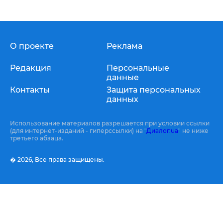
О проекте
Реклама
Редакция
Персональные
данные
Контакты
Защита персональных
данных
Использование материалов разрешается при условии ссылки
(для интернет-изданий - гиперссылки) на "
Диалог.ua
" не ниже
третьего абзаца.
� 2026,
Все права защищены.