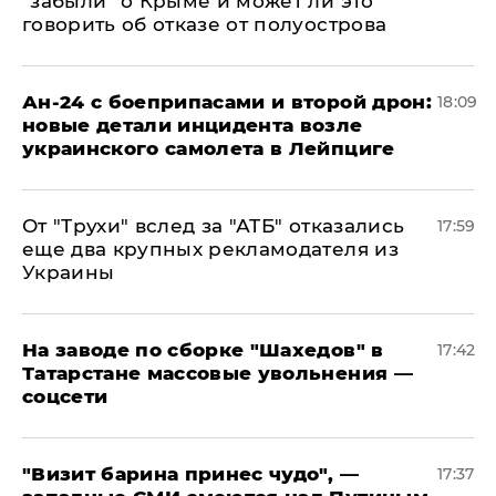
"забыли" о Крыме и может ли это
говорить об отказе от полуострова
Ан-24 с боеприпасами и второй дрон:
18:09
новые детали инцидента возле
украинского самолета в Лейпциге
От "Трухи" вслед за "АТБ" отказались
17:59
еще два крупных рекламодателя из
Украины
На заводе по сборке "Шахедов" в
17:42
Татарстане массовые увольнения —
соцсети
"Визит барина принес чудо", —
17:37