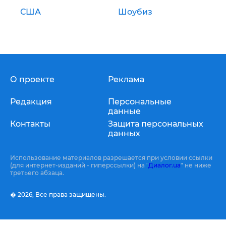
США
Шоубиз
О проекте
Реклама
Редакция
Персональные
данные
Контакты
Защита персональных
данных
Использование материалов разрешается при условии ссылки
(для интернет-изданий - гиперссылки) на "
Диалог.ua
" не ниже
третьего абзаца.
� 2026,
Все права защищены.