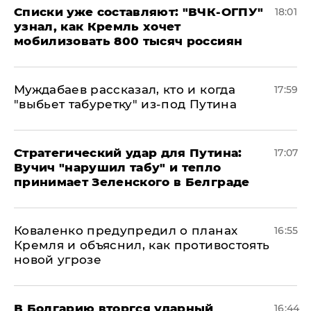
Списки уже составляют: "ВЧК-ОГПУ"
18:01
узнал, как Кремль хочет
мобилизовать 800 тысяч россиян
Муждабаев рассказал, кто и когда
17:59
"выбьет табуретку" из-под Путина
Стратегический удар для Путина:
17:07
Вучич "нарушил табу" и тепло
принимает Зеленского в Белграде
Коваленко предупредил о планах
16:55
Кремля и объяснил, как противостоять
новой угрозе
В Болгарию вторгся ударный
16:44