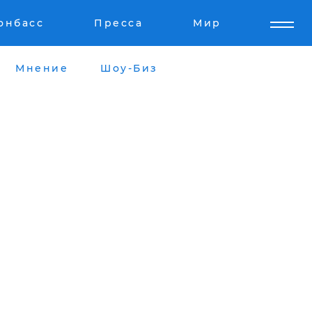
онбасс
Пресса
Мир
Мнение
Шоу-Биз