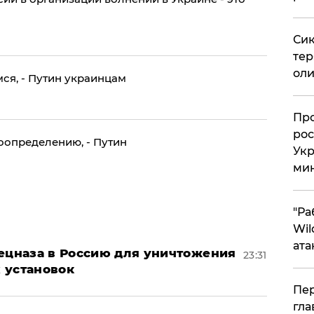
Сик
тер
оли
мся, - Путин украинцам
​Пр
рос
оопределению, - Путин
Укр
ми
"Ра
Wil
ата
пецназа в Россию для уничтожения
23:31
 установок
Пер
гла