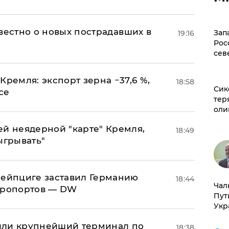
известно о новых пострадавших в
Зап
19:16
Рос
сев
Кремля: экспорт зерна −37,6 %,
18:58
Сик
се
тер
оли
ей неядерной "карте" Кремля,
18:49
ыгрывать"
 Лейпциге заставил Германию
18:44
Чал
эропортов — DW
Пут
Укр
или крупнейший терминал по
18:38