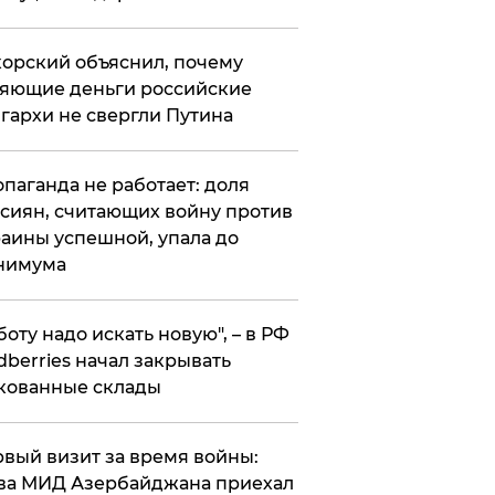
орский объяснил, почему
яющие деньги российские
гархи не свергли Путина
опаганда не работает: доля
сиян, считающих войну против
аины успешной, упала до
нимума
боту надо искать новую", – в РФ
dberries начал закрывать
кованные склады
вый визит за время войны:
ва МИД Азербайджана приехал