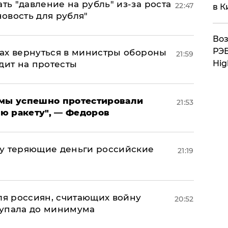
ь "давление на рубль" из-за роста
22:47
в К
новость для рубля"
Воз
РЭБ
ах вернуться в министры обороны
21:59
Hig
дит на протесты
я мы успешно протестировали
21:53
ю ракету", — Федоров
му теряющие деньги российские
21:19
а
оля россиян, считающих войну
20:52
 упала до минимума