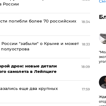
См
в России
Б
асти погибли более 70 российских
18:34
в России "забыли" о Крыме и может
18:33
т полуострова
​"М
эксп
уго
орой дрон: новые детали
18:09
ого самолета в Лейпциге
тказались еще два крупных
17:59
Жда
отс