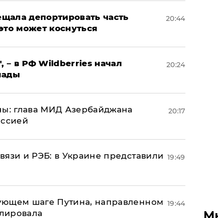
щала депортировать часть
20:44
это может коснуться
, – в РФ Wildberries начал
20:24
лады
ны: глава МИД Азербайджана
20:17
иссией
вязи и РЭБ: в Украине представили
19:49
ующем шаге Путина, направленном
19:44
улировала
М