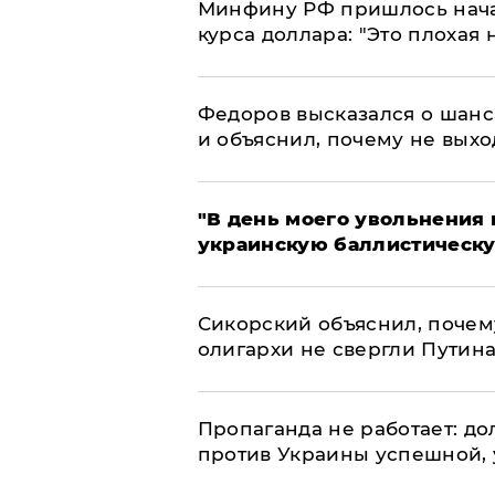
Минфину РФ пришлось начат
курса доллара: "Это плохая 
Федоров высказался о шанс
и объяснил, почему не выхо
​"В день моего увольнени
украинскую баллистическу
Сикорский объяснил, поче
олигархи не свергли Путин
​Пропаганда не работает: д
против Украины успешной,