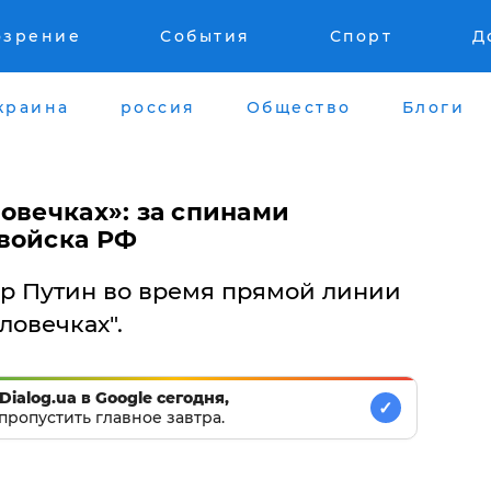
озрение
События
Спорт
Д
краина
россия
Общество
Блоги
овечках»: за спинами
войска РФ
р Путин во время прямой линии
ловечках".
Dialog.ua в Google сегодня,
✓
пропустить главное завтра.