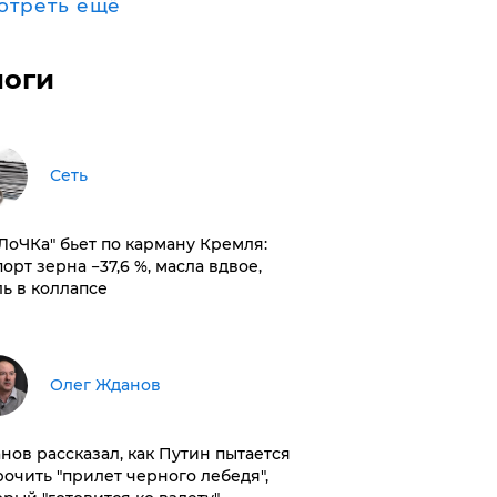
отреть ещё
логи
Сеть
оЛоЧКа" бьет по карману Кремля:
орт зерна −37,6 %, масла вдвое,
ль в коллапсе
Олег Жданов
нов рассказал, как Путин пытается
рочить "прилет черного лебедя",