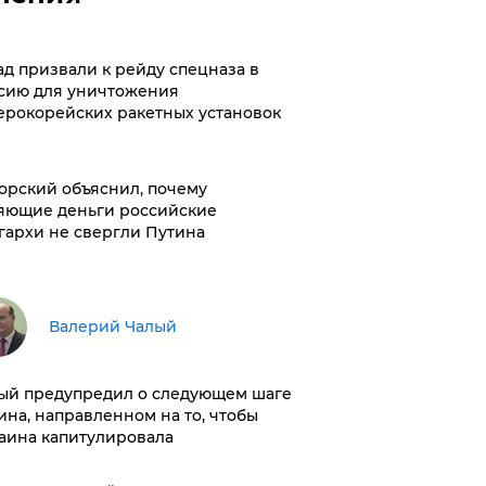
ад призвали к рейду спецназа в
сию для уничтожения
ерокорейских ракетных установок
орский объяснил, почему
яющие деньги российские
гархи не свергли Путина
Валерий Чалый
ый предупредил о следующем шаге
ина, направленном на то, чтобы
аина капитулировала