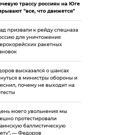
чевую трассу россиян на Юге
зрывают "все, что движется"
ад призвали к рейду спецназа
оссию для уничтожения
ерокорейских ракетных
ановок
оров высказался о шансах
нуться в министры обороны и
яснил, почему не выходит на
тесты
 день моего увольнения мы
ешно протестировали
аинскую баллистическую
ету", — Федоров