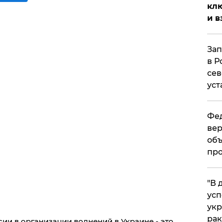
клю
и в
Зап
в Р
сев
уст
Фед
вер
объ
про
​"В
усп
укр
рак
ии в организации волнений в Украине - это