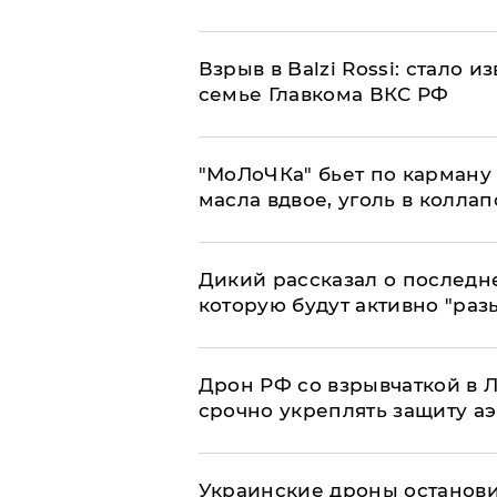
Взрыв в Balzi Rossi: стало 
семье Главкома ВКС РФ
​"МоЛоЧКа" бьет по карману 
масла вдвое, уголь в коллап
Дикий рассказал о последн
которую будут активно "раз
​Дрон РФ со взрывчаткой в
срочно укреплять защиту а
Украинские дроны останов